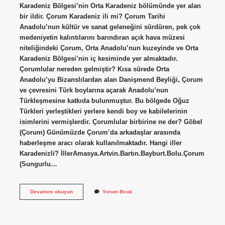
Karadeniz Bölgesi’nin Orta Karadeniz bölümünde yer alan
bir ildir. Çorum Karadeniz ili mi? Çorum Tarihi
Anadolu’nun kültür ve sanat geleneğini sürdüren, pek çok
medeniyetin kalıntılarını barındıran açık hava müzesi
niteliğindeki Çorum, Orta Anadolu’nun kuzeyinde ve Orta
Karadeniz Bölgesi’nin iç kesiminde yer almaktadır.
Çorumlular nereden gelmiştir? Kısa sürede Orta
Anadolu’yu Bizanslılardan alan Danişmend Beyliği, Çorum
ve çevresini Türk boylarına açarak Anadolu’nun
Türkleşmesine katkıda bulunmuştur. Bu bölgede Oğuz
Türkleri yerleştikleri yerlere kendi boy ve kabilelerinin
isimlerini vermişlerdir. Çorumlular birbirine ne der? Göbel
(Çorum) Günümüzde Çorum’da arkadaşlar arasında
haberleşme aracı olarak kullanılmaktadır. Hangi iller
Karadenizli? İllerAmasya.Artvin.Bartın.Bayburt.Bolu.Çorum
(Sungurlu…
Çorumlular
Devamını okuyun
Yorum Bırak
Karadenizli
Mi