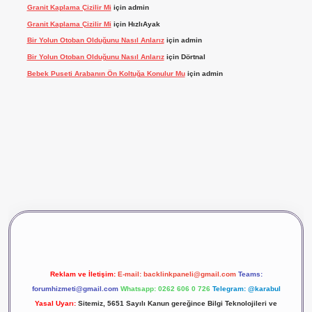
Granit Kaplama Çizilir Mi
için
admin
Granit Kaplama Çizilir Mi
için
HızlıAyak
Bir Yolun Otoban Olduğunu Nasıl Anlarız
için
admin
Bir Yolun Otoban Olduğunu Nasıl Anlarız
için
Dörtnal
Bebek Puseti Arabanın Ön Koltuğa Konulur Mu
için
admin
vdcasino giriş
betexper
Reklam ve İletişim:
E-mail:
backlinkpaneli@gmail.com
Teams:
forumhizmeti@gmail.com
Whatsapp: 0262 606 0 726
Telegram: @karabul
Yasal Uyarı:
Sitemiz, 5651 Sayılı Kanun gereğince Bilgi Teknolojileri ve