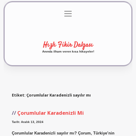
menüyü
Anasayfa
Gizlilik Politikası
Yasal Uyarı
aç
Hakkımızda
Hızlı Fikir Dalgası
Anında ilham veren kısa hikayeler!
Etiket:
Çorumlular Karadenizli sayılır mı
Çorumlular Karadenizli Mi
Tarih: Aralık 13, 2024
Çorumlular Karadenizli sayılır mı? Çorum, Türkiye’nin