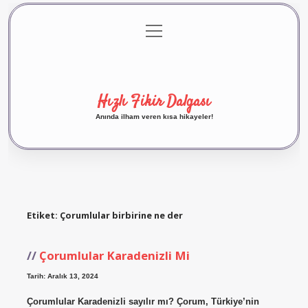
menüyü
Anasayfa
Gizlilik Politikası
Yasal Uyarı
aç
Hakkımızda
Hızlı Fikir Dalgası
Anında ilham veren kısa hikayeler!
Etiket:
Çorumlular birbirine ne der
Çorumlular Karadenizli Mi
Tarih: Aralık 13, 2024
Çorumlular Karadenizli sayılır mı? Çorum, Türkiye’nin