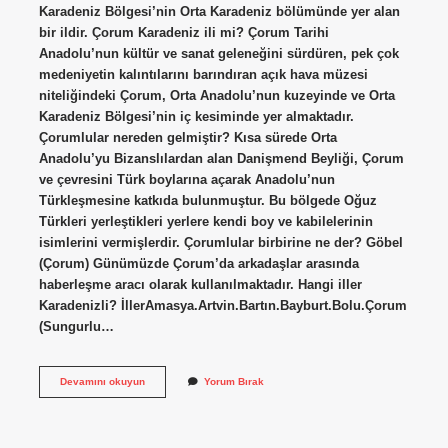
Karadeniz Bölgesi’nin Orta Karadeniz bölümünde yer alan
bir ildir. Çorum Karadeniz ili mi? Çorum Tarihi
Anadolu’nun kültür ve sanat geleneğini sürdüren, pek çok
medeniyetin kalıntılarını barındıran açık hava müzesi
niteliğindeki Çorum, Orta Anadolu’nun kuzeyinde ve Orta
Karadeniz Bölgesi’nin iç kesiminde yer almaktadır.
Çorumlular nereden gelmiştir? Kısa sürede Orta
Anadolu’yu Bizanslılardan alan Danişmend Beyliği, Çorum
ve çevresini Türk boylarına açarak Anadolu’nun
Türkleşmesine katkıda bulunmuştur. Bu bölgede Oğuz
Türkleri yerleştikleri yerlere kendi boy ve kabilelerinin
isimlerini vermişlerdir. Çorumlular birbirine ne der? Göbel
(Çorum) Günümüzde Çorum’da arkadaşlar arasında
haberleşme aracı olarak kullanılmaktadır. Hangi iller
Karadenizli? İllerAmasya.Artvin.Bartın.Bayburt.Bolu.Çorum
(Sungurlu…
Çorumlular
Devamını okuyun
Yorum Bırak
Karadenizli
Mi