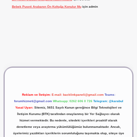
Bebek Puseti Arabanın Ön Koltuğa Konulur Mu
için
admin
dcasino giriş
betexper
Reklam ve İletişim:
E-mail:
backlinkpaneli@gmail.com
Teams:
forumhizmeti@gmail.com
Whatsapp: 0262 606 0 726
Telegram: @karabul
Yasal Uyarı:
Sitemiz, 5651 Sayılı Kanun gereğince Bilgi Teknolojileri ve
İletişim Kurumu (BTK) tarafından onaylanmış bir Yer Sağlayıcı olarak
hizmet vermektedir. Bu nedenle, sitedeki içerikleri proaktif olarak
denetleme veya araştırma yükümlülüğümüz bulunmamaktadır. Ancak,
üyelerimiz yazdıkları içeriklerin sorumluluğunu taşımakta olup, siteye üye