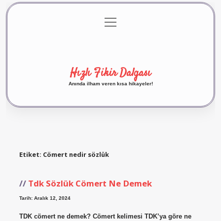
menüyü
Anasayfa
Gizlilik Politikası
Yasal Uyarı
aç
Hakkımızda
Hızlı Fikir Dalgası
Anında ilham veren kısa hikayeler!
Etiket:
Cömert nedir sözlük
Tdk Sözlük Cömert Ne Demek
Tarih: Aralık 12, 2024
TDK cömert ne demek? Cömert kelimesi TDK’ya göre ne