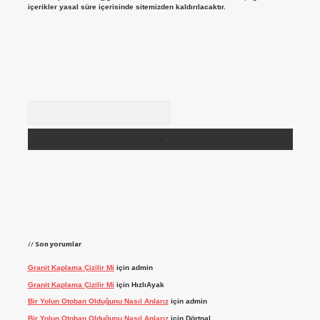
içerikler yasal süre içerisinde sitemizden kaldırılacaktır.
Arama
Son yorumlar
Granit Kaplama Çizilir Mi
için
admin
Granit Kaplama Çizilir Mi
için
HızlıAyak
Bir Yolun Otoban Olduğunu Nasıl Anlarız
için
admin
Bir Yolun Otoban Olduğunu Nasıl Anlarız
için
Dörtnal