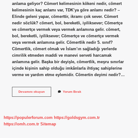
anlama geliyor? Cömert kelimesinin kökeni nedir, cömert
kelimesinin kaç anlamı var, TDK’ya göre anlamı nedir? –
Elinde geleni yapar, cömerttir, ikramı çok sever. Cömert
nedir sözlük? cömert, bol, bereketli, iyiliksever; Cömertçe
ve cömertçe vermek veya vermek anlamına gelir. cömert,
bol, bereketli, iyiliksever; Cömertçe ve cömertçe vermek
veya vermek anlamına gelir. Cömertlik nedir 5. sınıf?
Cömertlik, cömert olmak ve İslam’ın sağladığı yerlerde
cimrilik etmeden maddi ve manevi serveti harcamak
anlamına gelir. Başka bir deyişle, cömertlik, meşru sınırlar
içinde kişinin sahip olduğu imkânlarla ihtiyaç sahiplerine
verme ve yardım etme eylemidir. Cömertin deyimi nedir?…
Tdk
Devamını okuyun
Yorum Bırak
Sözlük
Cömert
Ne
Demek
https://populerforum.com
https://goldsgym.com.tr
https://omh.com.tr
Sitemap