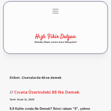
menüyü
Anasayfa
Gizlilik Politikası
Yasal Uyarı
aç
Hakkımızda
Hızlı Fikir Dalgası
Anında ilham veren kısa hikayeler!
Etiket:
Civatalarda 68 ne demek
Cıvata Üzerindeki 88 Ne Demek
Tarih: Ocak 11, 2025
8.8 Kalite cıvata Ne Demek? İkinci rakam “8”, çekme