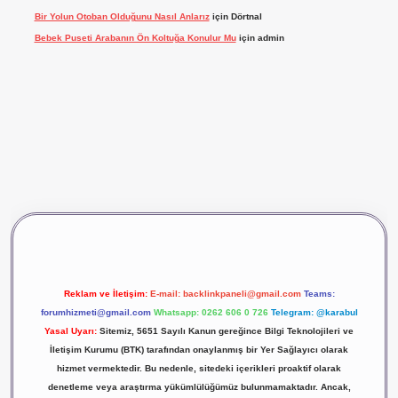
Bir Yolun Otoban Olduğunu Nasıl Anlarız
için
Dörtnal
Bebek Puseti Arabanın Ön Koltuğa Konulur Mu
için
admin
iş
vdcasino giriş
betexper
Reklam ve İletişim:
E-mail:
backlinkpaneli@gmail.com
Teams:
forumhizmeti@gmail.com
Whatsapp: 0262 606 0 726
Telegram: @karabul
Yasal Uyarı:
Sitemiz, 5651 Sayılı Kanun gereğince Bilgi Teknolojileri ve
İletişim Kurumu (BTK) tarafından onaylanmış bir Yer Sağlayıcı olarak
hizmet vermektedir. Bu nedenle, sitedeki içerikleri proaktif olarak
denetleme veya araştırma yükümlülüğümüz bulunmamaktadır. Ancak,