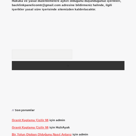
Hukuka ve yasal düzenlemelere aykırı olduğunu düşündüğünüz içerikleri,
backlinkpanelicomtr@gmail.com
adresine bildirmeniz halinde, ilgili
içerikler yasal süre içerisinde sitemizden kaldırılacaktır.
Arama
Son yorumlar
Granit Kaplama Çizilir Mi
için
admin
Granit Kaplama Çizilir Mi
için
HızlıAyak
Bir Yolun Otoban Olduğunu Nasıl Anlarız
için
admin