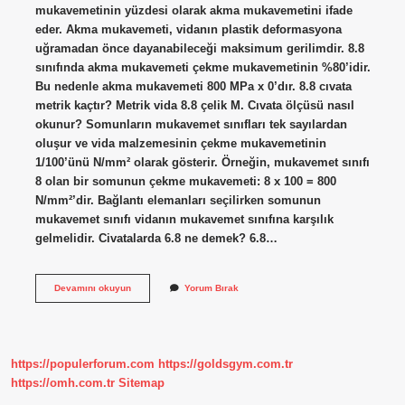
mukavemetinin yüzdesi olarak akma mukavemetini ifade
eder. Akma mukavemeti, vidanın plastik deformasyona
uğramadan önce dayanabileceği maksimum gerilimdir. 8.8
sınıfında akma mukavemeti çekme mukavemetinin %80’idir.
Bu nedenle akma mukavemeti 800 MPa x 0’dır. 8.8 cıvata
metrik kaçtır? Metrik vida 8.8 çelik M. Cıvata ölçüsü nasıl
okunur? Somunların mukavemet sınıfları tek sayılardan
oluşur ve vida malzemesinin çekme mukavemetinin
1/100’ünü N/mm² olarak gösterir. Örneğin, mukavemet sınıfı
8 olan bir somunun çekme mukavemeti: 8 x 100 = 800
N/mm²’dir. Bağlantı elemanları seçilirken somunun
mukavemet sınıfı vidanın mukavemet sınıfına karşılık
gelmelidir. Civatalarda 6.8 ne demek? 6.8…
Cıvata
Devamını okuyun
Yorum Bırak
Üzerindeki
88
Ne
Demek
https://populerforum.com
https://goldsgym.com.tr
https://omh.com.tr
Sitemap