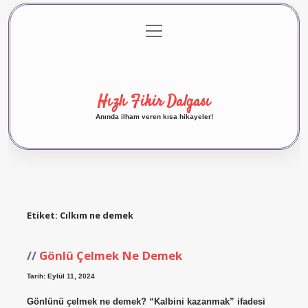
menüyü
Anasayfa
Gizlilik Politikası
Yasal Uyarı
aç
Hakkımızda
Hızlı Fikir Dalgası
Anında ilham veren kısa hikayeler!
Etiket:
Cılkım ne demek
Gönlü Çelmek Ne Demek
Tarih: Eylül 11, 2024
Gönlünü çelmek ne demek? “Kalbini kazanmak” ifadesi