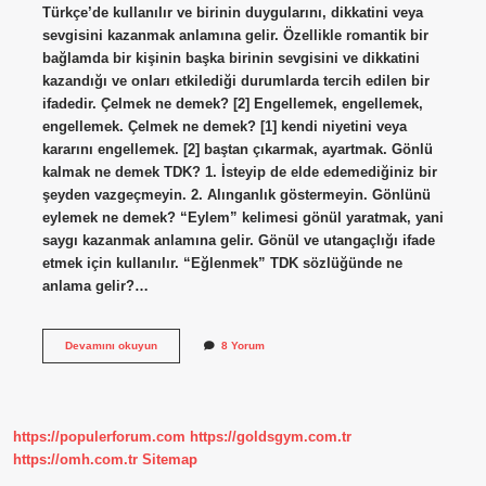
Türkçe’de kullanılır ve birinin duygularını, dikkatini veya
sevgisini kazanmak anlamına gelir. Özellikle romantik bir
bağlamda bir kişinin başka birinin sevgisini ve dikkatini
kazandığı ve onları etkilediği durumlarda tercih edilen bir
ifadedir. Çelmek ne demek? [2] Engellemek, engellemek,
engellemek. Çelmek ne demek? [1] kendi niyetini veya
kararını engellemek. [2] baştan çıkarmak, ayartmak. Gönlü
kalmak ne demek TDK? 1. İsteyip de elde edemediğiniz bir
şeyden vazgeçmeyin. 2. Alınganlık göstermeyin. Gönlünü
eylemek ne demek? “Eylem” kelimesi gönül yaratmak, yani
saygı kazanmak anlamına gelir. Gönül ve utangaçlığı ifade
etmek için kullanılır. “Eğlenmek” TDK sözlüğünde ne
anlama gelir?…
Gönlü
Devamını okuyun
8 Yorum
Çelmek
Ne
Demek
https://populerforum.com
https://goldsgym.com.tr
https://omh.com.tr
Sitemap