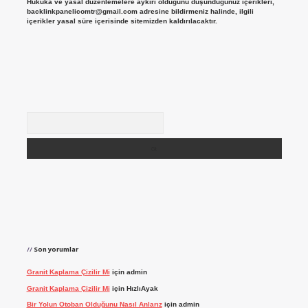
Hukuka ve yasal düzenlemelere aykırı olduğunu düşündüğünüz içerikleri,
backlinkpanelicomtr@gmail.com
adresine bildirmeniz halinde, ilgili
içerikler yasal süre içerisinde sitemizden kaldırılacaktır.
Arama
Son yorumlar
Granit Kaplama Çizilir Mi
için
admin
Granit Kaplama Çizilir Mi
için
HızlıAyak
Bir Yolun Otoban Olduğunu Nasıl Anlarız
için
admin