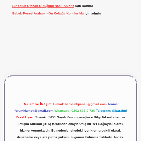
Bir Yolun Otoban Olduğunu Nasıl Anlarız
için
Dörtnal
Bebek Puseti Arabanın Ön Koltuğa Konulur Mu
için
admin
iş
vdcasino giriş
betexper
Reklam ve İletişim:
E-mail:
backlinkpaneli@gmail.com
Teams:
forumhizmeti@gmail.com
Whatsapp: 0262 606 0 726
Telegram: @karabul
Yasal Uyarı:
Sitemiz, 5651 Sayılı Kanun gereğince Bilgi Teknolojileri ve
İletişim Kurumu (BTK) tarafından onaylanmış bir Yer Sağlayıcı olarak
hizmet vermektedir. Bu nedenle, sitedeki içerikleri proaktif olarak
denetleme veya araştırma yükümlülüğümüz bulunmamaktadır. Ancak,