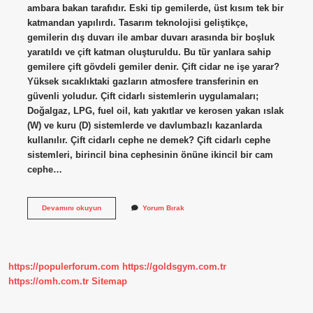
ambara bakan tarafıdır. Eski tip gemilerde, üst kısım tek bir
katmandan yapılırdı. Tasarım teknolojisi geliştikçe,
gemilerin dış duvarı ile ambar duvarı arasında bir boşluk
yaratıldı ve çift katman oluşturuldu. Bu tür yanlara sahip
gemilere çift gövdeli gemiler denir. Çift cidar ne işe yarar?
Yüksek sıcaklıktaki gazların atmosfere transferinin en
güvenli yoludur. Çift cidarlı sistemlerin uygulamaları;
Doğalgaz, LPG, fuel oil, katı yakıtlar ve kerosen yakan ıslak
(W) ve kuru (D) sistemlerde ve davlumbazlı kazanlarda
kullanılır. Çift cidarlı cephe ne demek? Çift cidarlı cephe
sistemleri, birincil bina cephesinin önüne ikincil bir cam
cephe…
Çift
Devamını okuyun
Yorum Bırak
Cidarlı
Duvar
Ne
Demek
https://populerforum.com
https://goldsgym.com.tr
https://omh.com.tr
Sitemap