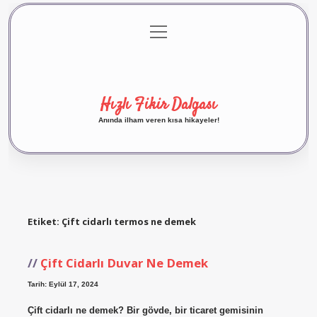
menüyü
Anasayfa
Gizlilik Politikası
Yasal Uyarı
aç
Hakkımızda
Hızlı Fikir Dalgası
Anında ilham veren kısa hikayeler!
Etiket:
Çift cidarlı termos ne demek
Çift Cidarlı Duvar Ne Demek
Tarih: Eylül 17, 2024
Çift cidarlı ne demek? Bir gövde, bir ticaret gemisinin