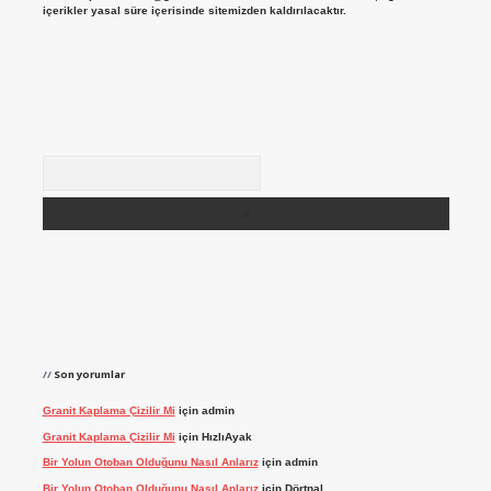
içerikler yasal süre içerisinde sitemizden kaldırılacaktır.
Arama
Son yorumlar
Granit Kaplama Çizilir Mi
için
admin
Granit Kaplama Çizilir Mi
için
HızlıAyak
Bir Yolun Otoban Olduğunu Nasıl Anlarız
için
admin
Bir Yolun Otoban Olduğunu Nasıl Anlarız
için
Dörtnal