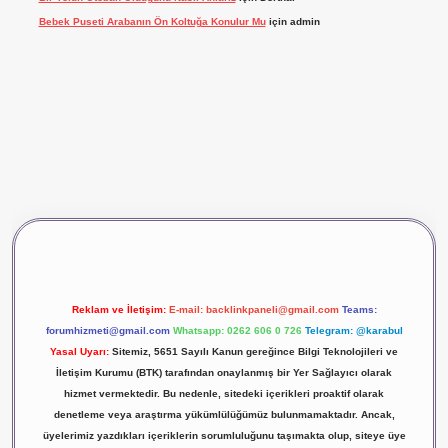
Bebek Puseti Arabanın Ön Koltuğa Konulur Mu
için
admin
vdcasino giriş
betexper
Reklam ve İletişim:
E-mail:
backlinkpaneli@gmail.com
Teams:
forumhizmeti@gmail.com
Whatsapp: 0262 606 0 726
Telegram: @karabul
Yasal Uyarı:
Sitemiz, 5651 Sayılı Kanun gereğince Bilgi Teknolojileri ve
İletişim Kurumu (BTK) tarafından onaylanmış bir Yer Sağlayıcı olarak
hizmet vermektedir. Bu nedenle, sitedeki içerikleri proaktif olarak
denetleme veya araştırma yükümlülüğümüz bulunmamaktadır. Ancak,
üyelerimiz yazdıkları içeriklerin sorumluluğunu taşımakta olup, siteye üye