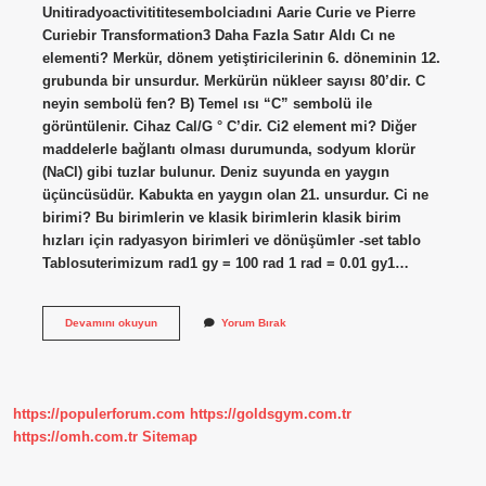
Unitiradyoactivitititesembolciadıni Aarie Curie ve Pierre
Curiebir Transformation3 Daha Fazla Satır Aldı Cı ne
elementi? Merkür, dönem yetiştiricilerinin 6. döneminin 12.
grubunda bir unsurdur. Merkürün nükleer sayısı 80’dir. C
neyin sembolü fen? B) Temel ısı “C” sembolü ile
görüntülenir. Cihaz Cal/G ° C’dir. Ci2 element mi? Diğer
maddelerle bağlantı olması durumunda, sodyum klorür
(NaCl) gibi tuzlar bulunur. Deniz suyunda en yaygın
üçüncüsüdür. Kabukta en yaygın olan 21. unsurdur. Ci ne
birimi? Bu birimlerin ve klasik birimlerin klasik birim
hızları için radyasyon birimleri ve dönüşümler -set tablo
Tablosuterimizum rad1 gy = 100 rad 1 rad = 0.01 gy1…
Ci
Devamını okuyun
Yorum Bırak
Ne
Demek
Element
https://populerforum.com
https://goldsgym.com.tr
https://omh.com.tr
Sitemap