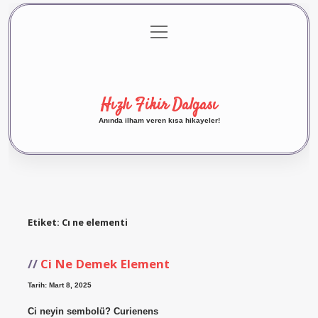
menüyü
Anasayfa
Gizlilik Politikası
Yasal Uyarı
aç
Hakkımızda
Hızlı Fikir Dalgası
Anında ilham veren kısa hikayeler!
Etiket:
Cı ne elementi
Ci Ne Demek Element
Tarih: Mart 8, 2025
Ci neyin sembolü? Curienens