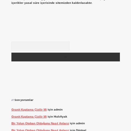
içerikler yasal süre içerisinde sitemizden kaldırılacaktır.
Arama
Son yorumlar
Granit Kaplama Çizilir Mi
için
admin
Granit Kaplama Çizilir Mi
için
HızlıAyak
Bir Yolun Otoban Olduğunu Nasıl Anlarız
için
admin
Bir Yolun Otoban Olduğunu Nasıl Anlarız
için
Dörtnal