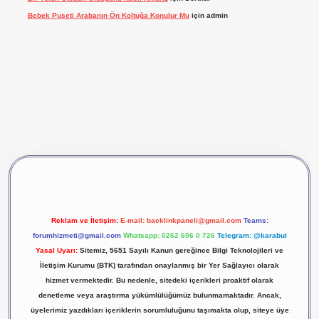
Bebek Puseti Arabanın Ön Koltuğa Konulur Mu
için
admin
vdcasino giriş
betexper
Reklam ve İletişim:
E-mail:
backlinkpaneli@gmail.com
Teams:
forumhizmeti@gmail.com
Whatsapp: 0262 606 0 726
Telegram: @karabul
Yasal Uyarı:
Sitemiz, 5651 Sayılı Kanun gereğince Bilgi Teknolojileri ve
İletişim Kurumu (BTK) tarafından onaylanmış bir Yer Sağlayıcı olarak
hizmet vermektedir. Bu nedenle, sitedeki içerikleri proaktif olarak
denetleme veya araştırma yükümlülüğümüz bulunmamaktadır. Ancak,
üyelerimiz yazdıkları içeriklerin sorumluluğunu taşımakta olup, siteye üye