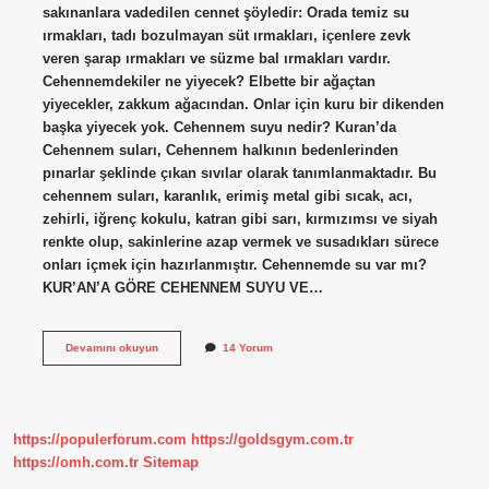
sakınanlara vadedilen cennet şöyledir: Orada temiz su
ırmakları, tadı bozulmayan süt ırmakları, içenlere zevk
veren şarap ırmakları ve süzme bal ırmakları vardır.
Cehennemdekiler ne yiyecek? Elbette bir ağaçtan
yiyecekler, zakkum ağacından. Onlar için kuru bir dikenden
başka yiyecek yok. Cehennem suyu nedir? Kuran’da
Cehennem suları, Cehennem halkının bedenlerinden
pınarlar şeklinde çıkan sıvılar olarak tanımlanmaktadır. Bu
cehennem suları, karanlık, erimiş metal gibi sıcak, acı,
zehirli, iğrenç kokulu, katran gibi sarı, kırmızımsı ve siyah
renkte olup, sakinlerine azap vermek ve susadıkları sürece
onları içmek için hazırlanmıştır. Cehennemde su var mı?
KUR’AN’A GÖRE CEHENNEM SUYU VE…
Cehennemde
Devamını okuyun
14 Yorum
Ne
Içecek
https://populerforum.com
https://goldsgym.com.tr
https://omh.com.tr
Sitemap