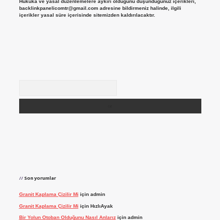
Hukuka ve yasal düzenlemelere aykırı olduğunu düşündüğünüz içerikleri,
backlinkpanelicomtr@gmail.com
adresine bildirmeniz halinde, ilgili
içerikler yasal süre içerisinde sitemizden kaldırılacaktır.
Arama
Son yorumlar
Granit Kaplama Çizilir Mi
için
admin
Granit Kaplama Çizilir Mi
için
HızlıAyak
Bir Yolun Otoban Olduğunu Nasıl Anlarız
için
admin