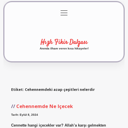
menüyü
Anasayfa
Gizlilik Politikası
Yasal Uyarı
aç
Hakkımızda
Hızlı Fikir Dalgası
Anında ilham veren kısa hikayeler!
Etiket:
Cehennemdeki azap çeşitleri nelerdir
Cehennemde Ne Içecek
Tarih: Eylül 8, 2024
Cennette hangi içecekler var? Allah’a karşı gelmekten