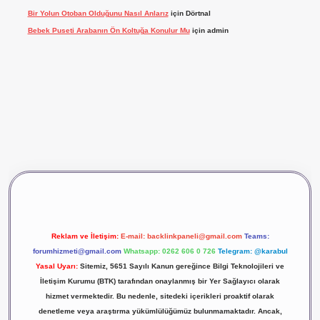
Bir Yolun Otoban Olduğunu Nasıl Anlarız
için
Dörtnal
Bebek Puseti Arabanın Ön Koltuğa Konulur Mu
için
admin
vdcasino giriş
betexper
Reklam ve İletişim:
E-mail:
backlinkpaneli@gmail.com
Teams:
forumhizmeti@gmail.com
Whatsapp: 0262 606 0 726
Telegram: @karabul
Yasal Uyarı:
Sitemiz, 5651 Sayılı Kanun gereğince Bilgi Teknolojileri ve
İletişim Kurumu (BTK) tarafından onaylanmış bir Yer Sağlayıcı olarak
hizmet vermektedir. Bu nedenle, sitedeki içerikleri proaktif olarak
denetleme veya araştırma yükümlülüğümüz bulunmamaktadır. Ancak,