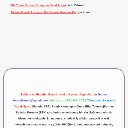
Bir Yolun Otoban Olduğunu Nasıl Anlarız
için
Dörtnal
Bebek Puseti Arabanın Ön Koltuğa Konulur Mu
için
admin
vdcasino giriş
betexper
Reklam ve İletişim:
E-mail:
backlinkpaneli@gmail.com
Teams:
forumhizmeti@gmail.com
Whatsapp: 0262 606 0 726
Telegram: @karabul
Yasal Uyarı:
Sitemiz, 5651 Sayılı Kanun gereğince Bilgi Teknolojileri ve
İletişim Kurumu (BTK) tarafından onaylanmış bir Yer Sağlayıcı olarak
hizmet vermektedir. Bu nedenle, sitedeki içerikleri proaktif olarak
denetleme veya araştırma yükümlülüğümüz bulunmamaktadır. Ancak,