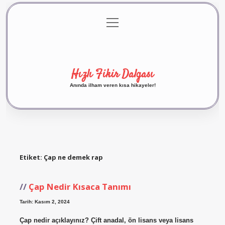
menüyü
Anasayfa
Gizlilik Politikası
Yasal Uyarı
aç
Hakkımızda
Hızlı Fikir Dalgası
Anında ilham veren kısa hikayeler!
Etiket:
Çap ne demek rap
Çap Nedir Kısaca Tanımı
Tarih: Kasım 2, 2024
Çap nedir açıklayınız? Çift anadal, ön lisans veya lisans