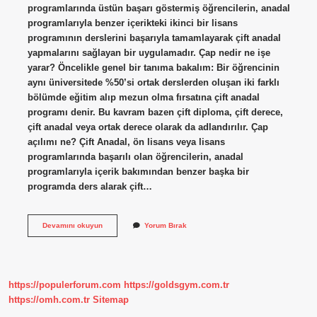
programlarında üstün başarı göstermiş öğrencilerin, anadal
programlarıyla benzer içerikteki ikinci bir lisans
programının derslerini başarıyla tamamlayarak çift anadal
yapmalarını sağlayan bir uygulamadır. Çap nedir ne işe
yarar? Öncelikle genel bir tanıma bakalım: Bir öğrencinin
aynı üniversitede %50’si ortak derslerden oluşan iki farklı
bölümde eğitim alıp mezun olma fırsatına çift anadal
programı denir. Bu kavram bazen çift diploma, çift derece,
çift anadal veya ortak derece olarak da adlandırılır. Çap
açılımı ne? Çift Anadal, ön lisans veya lisans
programlarında başarılı olan öğrencilerin, anadal
programlarıyla içerik bakımından benzer başka bir
programda ders alarak çift…
Çap
Devamını okuyun
Yorum Bırak
Nedir
Kısaca
Tanımı
https://populerforum.com
https://goldsgym.com.tr
https://omh.com.tr
Sitemap