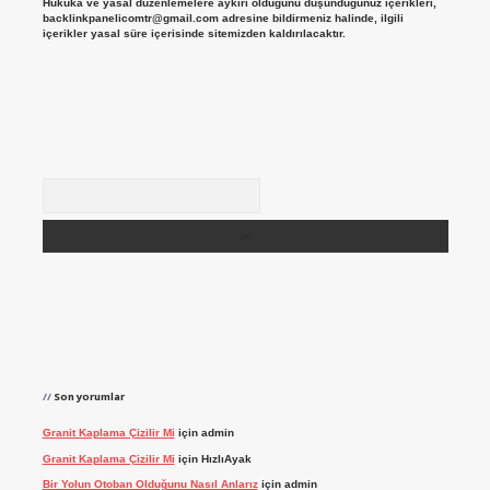
Hukuka ve yasal düzenlemelere aykırı olduğunu düşündüğünüz içerikleri,
backlinkpanelicomtr@gmail.com
adresine bildirmeniz halinde, ilgili
içerikler yasal süre içerisinde sitemizden kaldırılacaktır.
Arama
Son yorumlar
Granit Kaplama Çizilir Mi
için
admin
Granit Kaplama Çizilir Mi
için
HızlıAyak
Bir Yolun Otoban Olduğunu Nasıl Anlarız
için
admin