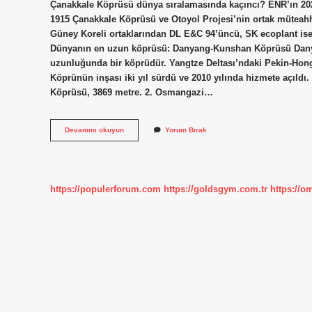
Çanakkale Köprüsü dünya sıralamasında kaçıncı? ENR’ın 20
1915 Çanakkale Köprüsü ve Otoyol Projesi’nin ortak müteahhid
Güney Koreli ortaklarından DL E&C 94’üncü, SK ecoplant ise
Dünyanın en uzun köprüsü: Danyang-Kunshan Köprüsü Dany
uzunluğunda bir köprüdür. Yangtze Deltası’ndaki Pekin-Hon
Köprünün inşası iki yıl sürdü ve 2010 yılında hizmete açıldı
Köprüsü, 3869 metre. 2. Osmangazi…
Çanakkale
Devamını okuyun
Yorum Bırak
Köprüsü
Dünyanın
Kaçıncı
Büyük
Köprüsü
https://populerforum.com
https://goldsgym.com.tr
https://o