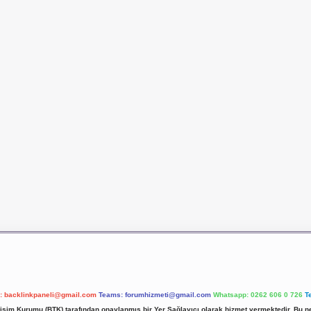
l:
backlinkpaneli@gmail.com
Teams:
forumhizmeti@gmail.com
Whatsapp: 0262 606 0 726
T
etişim Kurumu (BTK) tarafından onaylanmış bir Yer Sağlayıcı olarak hizmet vermektedir. Bu ne