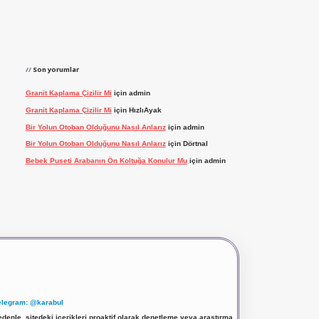
Son yorumlar
Granit Kaplama Çizilir Mi
için
admin
Granit Kaplama Çizilir Mi
için
HızlıAyak
Bir Yolun Otoban Olduğunu Nasıl Anlarız
için
admin
Bir Yolun Otoban Olduğunu Nasıl Anlarız
için
Dörtnal
Bebek Puseti Arabanın Ön Koltuğa Konulur Mu
için
admin
elegram: @karabul
denle, sitedeki içerikleri proaktif olarak denetleme veya araştırma