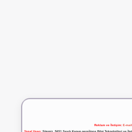
Reklam ve İletişim:
E-mai
Yasal Uyarı:
Sitemiz, 5651 Sayılı Kanun gereğince Bilgi Teknolojileri ve İl