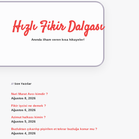
Hızlı Fikir Dalgası
Anında ilham veren kısa hikayeler!
Sidebar
ilbet yeni giriş
ilbet giriş
vdcasino giriş
betexp
Son Yazılar
Nuri Murat Avcı kimdir ?
Ağustos 8, 2026
Fikir işcisi ne demek ?
Ağustos 6, 2026
Azimut halkası kimin ?
Ağustos 5, 2026
Buzluktan çıkarılıp pişirilen et tekrar buzluğa konur mu ?
Ağustos 4, 2026