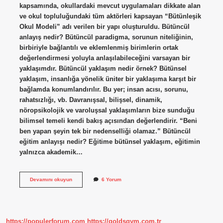
kapsamında, okullardaki mevcut uygulamaları dikkate alan
ve okul topluluğundaki tüm aktörleri kapsayan “Bütünleşik
Okul Modeli” adı verilen bir yapı oluşturuldu. Bütüncül
anlayış nedir? Bütüncül paradigma, sorunun niteliğinin,
birbiriyle bağlantılı ve eklemlenmiş birimlerin ortak
değerlendirmesi yoluyla anlaşılabileceğini varsayan bir
yaklaşımdır. Bütüncül yaklaşım nedir örnek? Bütünsel
yaklaşım, insanlığa yönelik üniter bir yaklaşıma karşıt bir
bağlamda konumlandırılır. Bu yer; insan acısı, sorunu,
rahatsızlığı, vb. Davranışsal, bilişsel, dinamik,
nöropsikolojik ve varoluşsal yaklaşımların bize sunduğu
bilimsel temeli kendi bakış açısından değerlendirir. “Beni
ben yapan şeyin tek bir nedenselliği olamaz.” Bütüncül
eğitim anlayışı nedir? Eğitime bütünsel yaklaşım, eğitimin
yalnızca akademik…
Bütüncül
Devamını okuyun
6 Yorum
Model
Ne
Demek
https://populerforum.com
https://goldsgym.com.tr