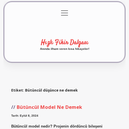
menüyü
Anasayfa
Gizlilik Politikası
Yasal Uyarı
aç
Hakkımızda
Hızlı Fikir Dalgası
Anında ilham veren kısa hikayeler!
Etiket:
Bütüncül düşünce ne demek
Bütüncül Model Ne Demek
Tarih: Eylül 8, 2024
Bütüncül model nedir? Projenin dördüncü bileşeni