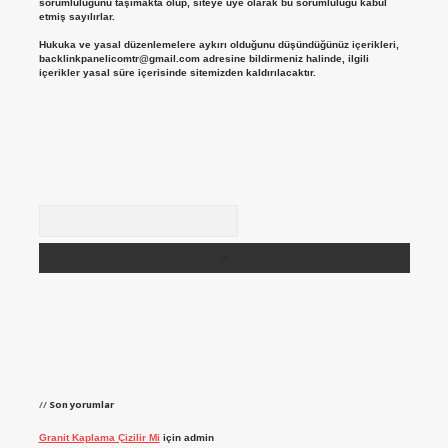
sorumluluğunu taşımakta olup, siteye üye olarak bu sorumluluğu kabul
etmiş sayılırlar.
Hukuka ve yasal düzenlemelere aykırı olduğunu düşündüğünüz içerikleri,
backlinkpanelicomtr@gmail.com
adresine bildirmeniz halinde, ilgili
içerikler yasal süre içerisinde sitemizden kaldırılacaktır.
Arama
Son yorumlar
Granit Kaplama Çizilir Mi
için
admin