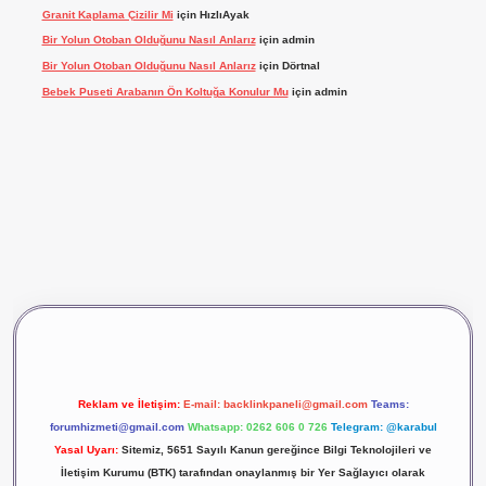
Granit Kaplama Çizilir Mi
için
HızlıAyak
Bir Yolun Otoban Olduğunu Nasıl Anlarız
için
admin
Bir Yolun Otoban Olduğunu Nasıl Anlarız
için
Dörtnal
Bebek Puseti Arabanın Ön Koltuğa Konulur Mu
için
admin
vdcasino giriş
betexper
Reklam ve İletişim:
E-mail:
backlinkpaneli@gmail.com
Teams:
forumhizmeti@gmail.com
Whatsapp: 0262 606 0 726
Telegram: @karabul
Yasal Uyarı:
Sitemiz, 5651 Sayılı Kanun gereğince Bilgi Teknolojileri ve
İletişim Kurumu (BTK) tarafından onaylanmış bir Yer Sağlayıcı olarak