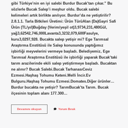
gibi Türkiye’nin en iyi salebi Burdur Bucak’tan çıkar.” Bu
sözlerle Bucak Salep’i meşhur oldu. Bucak salebi
kelimeleri artık birlikte anılıyor. Burdur’da ne yetiştirilir?
2.8.1.1. Tarla Bitkileri Üretimi: Ürün TürüAlan (Da)Gayri Safi
Ürün (TL/yıl)Buğday (Verim/yeşil ot)3,9734,231,480Gül,
yağ3,62542,746,000Lavanta3,3232,079,600Fasulye,
kuru3,0297,928. Bucakta salep yetişir mi? Ege Tarımsal
Araştırma Enstitüsü ile Salep konusunda yaptığımız
işbirliği meyvelerini vermeye başladı. Belediyemiz, Ege
Tarımsal Araştırma Enstitüsü ile işbirliği yaparak Bucak’taki
tarım arazilerinde ekili salep yetiştirmeye başladı. Bucaktan
ne alınır? Bucak Salebi.Bucak TarhanasıCeviz
Ezmesi.Haşhaş Tohumu Keteni.Melli İncir.Ev
Bulguru.Haşhaş Tohumu Ezmesi.Domates.Diğer ürünler…
Burdur bucakta ne yetişir? TarımBucak’ta Tarım. Bucak
ilçesinin toplam alanı 177.300…
Bucakta
Devamını okuyun
Yorum Bırak
Ne
Yetiştirilir