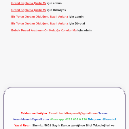
Granit Kaplama Çizilir Mi
için
admin
Granit Kaplama Çizilir Mi
için
HızlıAyak
Bir Yolun Otoban Olduğunu Nasıl Anlarız
için
admin
Bir Yolun Otoban Olduğunu Nasıl Anlarız
için
Dörtnal
Bebek Puseti Arabanın Ön Koltuğa Konulur Mu
için
admin
vdcasino giriş
betexper
Reklam ve İletişim:
E-mail:
backlinkpaneli@gmail.com
Teams:
forumhizmeti@gmail.com
Whatsapp: 0262 606 0 726
Telegram: @karabul
Yasal Uyarı:
Sitemiz, 5651 Sayılı Kanun gereğince Bilgi Teknolojileri ve