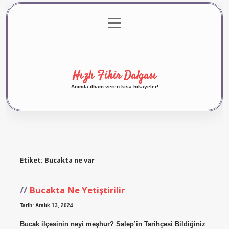
menüyü
Anasayfa
Gizlilik Politikası
Yasal Uyarı
aç
Hakkımızda
Hızlı Fikir Dalgası
Anında ilham veren kısa hikayeler!
Etiket:
Bucakta ne var
Bucakta Ne Yetiştirilir
Tarih: Aralık 13, 2024
Bucak ilçesinin neyi meşhur? Salep’in Tarihçesi Bildiğiniz