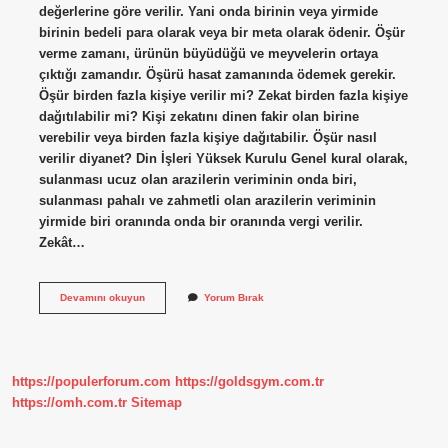
değerlerine göre verilir. Yani onda birinin veya yirmide
birinin bedeli para olarak veya bir meta olarak ödenir. Öşür
verme zamanı, ürünün büyüdüğü ve meyvelerin ortaya
çıktığı zamandır. Öşürü hasat zamanında ödemek gerekir.
Öşür birden fazla kişiye verilir mi? Zekat birden fazla kişiye
dağıtılabilir mi? Kişi zekatını dinen fakir olan birine
verebilir veya birden fazla kişiye dağıtabilir. Öşür nasıl
verilir diyanet? Din İşleri Yüksek Kurulu Genel kural olarak,
sulanması ucuz olan arazilerin veriminin onda biri,
sulanması pahalı ve zahmetli olan arazilerin veriminin
yirmide biri oranında onda bir oranında vergi verilir.
Zekât…
Öşür
Devamını okuyun
Yorum Bırak
Kaçta
Bir
Verilir
https://populerforum.com
https://goldsgym.com.tr
https://omh.com.tr
Sitemap