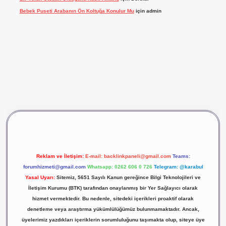
Bebek Puseti Arabanın Ön Koltuğa Konulur Mu
için
admin
ş
vdcasino giriş
betexper
Reklam ve İletişim:
E-mail:
backlinkpaneli@gmail.com
Teams:
forumhizmeti@gmail.com
Whatsapp: 0262 606 0 726
Telegram: @karabul
Yasal Uyarı:
Sitemiz, 5651 Sayılı Kanun gereğince Bilgi Teknolojileri ve
İletişim Kurumu (BTK) tarafından onaylanmış bir Yer Sağlayıcı olarak
hizmet vermektedir. Bu nedenle, sitedeki içerikleri proaktif olarak
denetleme veya araştırma yükümlülüğümüz bulunmamaktadır. Ancak,
üyelerimiz yazdıkları içeriklerin sorumluluğunu taşımakta olup, siteye üye