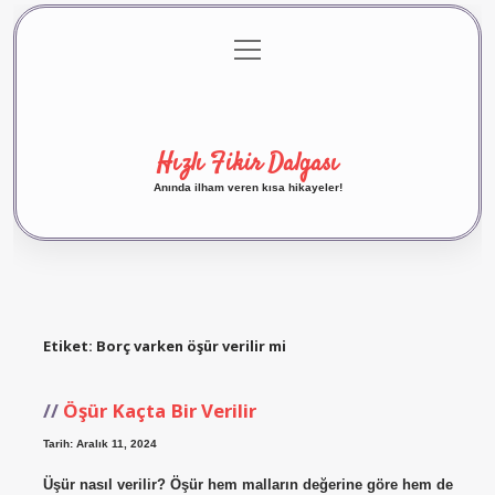
menüyü
Anasayfa
Gizlilik Politikası
Yasal Uyarı
aç
Hakkımızda
Hızlı Fikir Dalgası
Anında ilham veren kısa hikayeler!
Etiket:
Borç varken öşür verilir mi
Öşür Kaçta Bir Verilir
Tarih: Aralık 11, 2024
Üşür nasıl verilir? Öşür hem malların değerine göre hem de