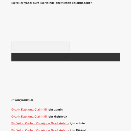
içerikler yasal süre içerisinde sitemizden kaldırılacaktır.
Arama
Son yorumlar
Granit Kaplama Çizilir Mi
için
admin
Granit Kaplama Çizilir Mi
için
HızlıAyak
Bir Yolun Otoban Olduğunu Nasıl Anlarız
için
admin
Bir Yolun Otoban Olduğunu Nasıl Anlarız
için
Dörtnal