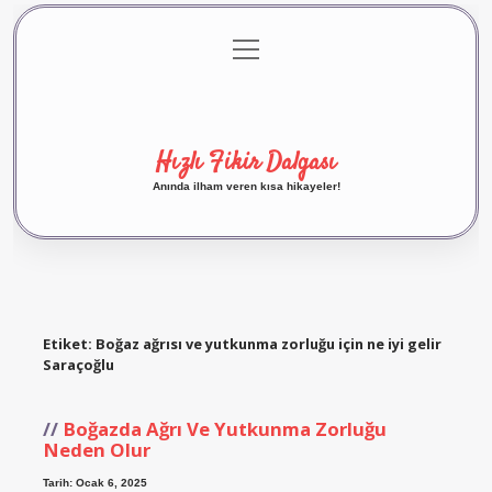
menüyü
Anasayfa
Gizlilik Politikası
Yasal Uyarı
aç
Hakkımızda
Hızlı Fikir Dalgası
Anında ilham veren kısa hikayeler!
Etiket:
Boğaz ağrısı ve yutkunma zorluğu için ne iyi gelir
Saraçoğlu
Boğazda Ağrı Ve Yutkunma Zorluğu
Neden Olur
Tarih: Ocak 6, 2025