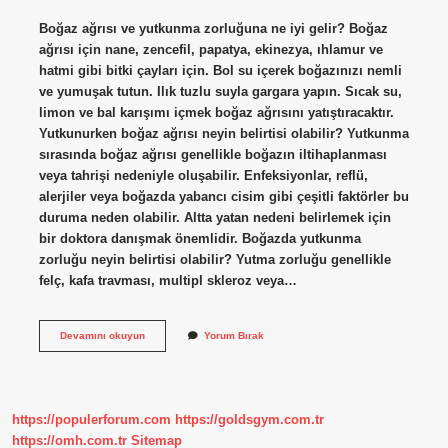
Boğaz ağrısı ve yutkunma zorluğuna ne iyi gelir? Boğaz
ağrısı için nane, zencefil, papatya, ekinezya, ıhlamur ve
hatmi gibi bitki çayları için. Bol su içerek boğazınızı nemli
ve yumuşak tutun. Ilık tuzlu suyla gargara yapın. Sıcak su,
limon ve bal karışımı içmek boğaz ağrısını yatıştıracaktır.
Yutkunurken boğaz ağrısı neyin belirtisi olabilir? Yutkunma
sırasında boğaz ağrısı genellikle boğazın iltihaplanması
veya tahrişi nedeniyle oluşabilir. Enfeksiyonlar, reflü,
alerjiler veya boğazda yabancı cisim gibi çeşitli faktörler bu
duruma neden olabilir. Altta yatan nedeni belirlemek için
bir doktora danışmak önemlidir. Boğazda yutkunma
zorluğu neyin belirtisi olabilir? Yutma zorluğu genellikle
felç, kafa travması, multipl skleroz veya…
Boğazda
Devamını okuyun
Yorum Bırak
Ağrı
Ve
Yutkunma
Zorluğu
Neden
https://populerforum.com
https://goldsgym.com.tr
Olur
https://omh.com.tr
Sitemap