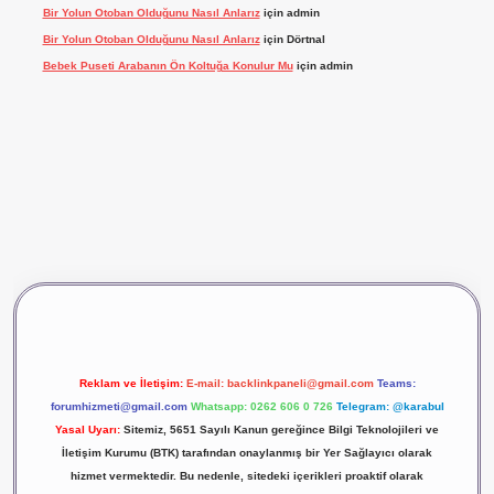
Bir Yolun Otoban Olduğunu Nasıl Anlarız
için
admin
Bir Yolun Otoban Olduğunu Nasıl Anlarız
için
Dörtnal
Bebek Puseti Arabanın Ön Koltuğa Konulur Mu
için
admin
vdcasino giriş
betexper
Reklam ve İletişim:
E-mail:
backlinkpaneli@gmail.com
Teams:
forumhizmeti@gmail.com
Whatsapp: 0262 606 0 726
Telegram: @karabul
Yasal Uyarı:
Sitemiz, 5651 Sayılı Kanun gereğince Bilgi Teknolojileri ve
İletişim Kurumu (BTK) tarafından onaylanmış bir Yer Sağlayıcı olarak
hizmet vermektedir. Bu nedenle, sitedeki içerikleri proaktif olarak