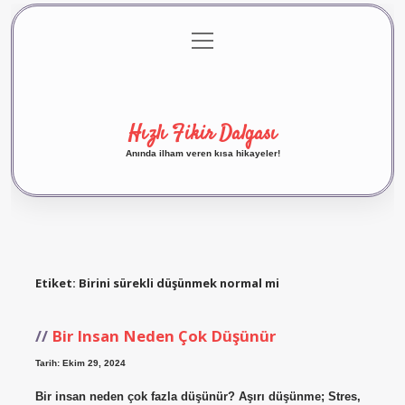
menüyü
Anasayfa
Gizlilik Politikası
Yasal Uyarı
aç
Hakkımızda
Hızlı Fikir Dalgası
Anında ilham veren kısa hikayeler!
Etiket:
Birini sürekli düşünmek normal mi
Bir Insan Neden Çok Düşünür
Tarih: Ekim 29, 2024
Bir insan neden çok fazla düşünür? Aşırı düşünme; Stres,