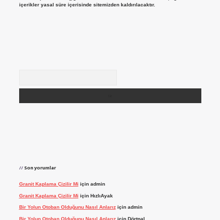
içerikler yasal süre içerisinde sitemizden kaldırılacaktır.
Arama
Son yorumlar
Granit Kaplama Çizilir Mi
için
admin
Granit Kaplama Çizilir Mi
için
HızlıAyak
Bir Yolun Otoban Olduğunu Nasıl Anlarız
için
admin
Bir Yolun Otoban Olduğunu Nasıl Anlarız
için
Dörtnal