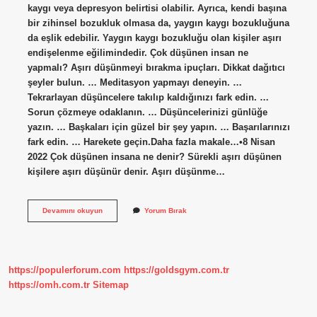
kaygı veya depresyon belirtisi olabilir. Ayrıca, kendi başına
bir zihinsel bozukluk olmasa da, yaygın kaygı bozukluğuna
da eşlik edebilir. Yaygın kaygı bozukluğu olan kişiler aşırı
endişelenme eğilimindedir. Çok düşünen insan ne
yapmalı? Aşırı düşünmeyi bırakma ipuçları. Dikkat dağıtıcı
şeyler bulun. … Meditasyon yapmayı deneyin. …
Tekrarlayan düşüncelere takılıp kaldığınızı fark edin. …
Sorun çözmeye odaklanın. … Düşüncelerinizi günlüğe
yazın. … Başkaları için güzel bir şey yapın. … Başarılarınızı
fark edin. … Harekete geçin.Daha fazla makale…•8 Nisan
2022 Çok düşünen insana ne denir? Sürekli aşırı düşünen
kişilere aşırı düşünür denir. Aşırı düşünme…
Bir
Devamını okuyun
Yorum Bırak
Insan
Neden
Çok
Düşünür
https://populerforum.com
https://goldsgym.com.tr
https://omh.com.tr
Sitemap