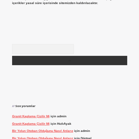
içerikler yasal süre içerisinde sitemizden kaldırılacaktır.
Arama
Son yorumlar
Granit Kaplama Çizilir Mi
için
admin
Granit Kaplama Çizilir Mi
için
HızlıAyak
Bir Yolun Otoban Olduğunu Nasıl Anlarız
için
admin
Bir Yolun Otoban Olduğunu Nasıl Anlarız
için
Dörtnal