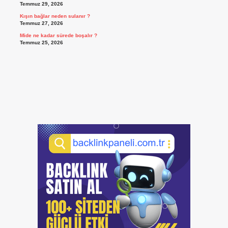
Temmuz 29, 2026
Kışın bağlar neden sulanır ?
Temmuz 27, 2026
Mide ne kadar sürede boşalır ?
Temmuz 25, 2026