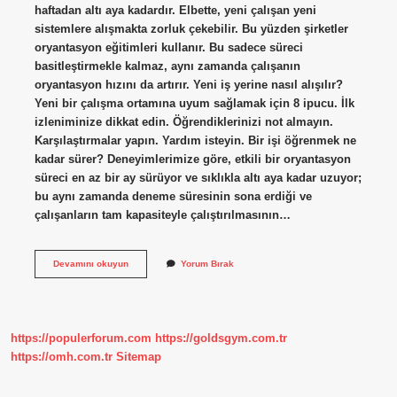
haftadan altı aya kadardır. Elbette, yeni çalışan yeni
sistemlere alışmakta zorluk çekebilir. Bu yüzden şirketler
oryantasyon eğitimleri kullanır. Bu sadece süreci
basitleştirmekle kalmaz, aynı zamanda çalışanın
oryantasyon hızını da artırır. Yeni iş yerine nasıl alışılır?
Yeni bir çalışma ortamına uyum sağlamak için 8 ipucu. İlk
izleniminize dikkat edin. Öğrendiklerinizi not almayın.
Karşılaştırmalar yapın. Yardım isteyin. Bir işi öğrenmek ne
kadar sürer? Deneyimlerimize göre, etkili bir oryantasyon
süreci en az bir ay sürüyor ve sıklıkla altı aya kadar uzuyor;
bu aynı zamanda deneme süresinin sona erdiği ve
çalışanların tam kapasiteyle çalıştırılmasının…
Yeni
Devamını okuyun
Yorum Bırak
Işe
Ne
Kadar
Sürede
Alışılır
https://populerforum.com
https://goldsgym.com.tr
https://omh.com.tr
Sitemap