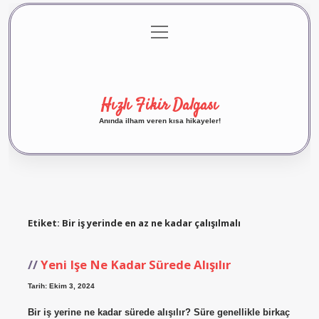
menüyü
Anasayfa
Gizlilik Politikası
Yasal Uyarı
aç
Hakkımızda
Hızlı Fikir Dalgası
Anında ilham veren kısa hikayeler!
Etiket:
Bir iş yerinde en az ne kadar çalışılmalı
Yeni Işe Ne Kadar Sürede Alışılır
Tarih: Ekim 3, 2024
Bir iş yerine ne kadar sürede alışılır? Süre genellikle birkaç