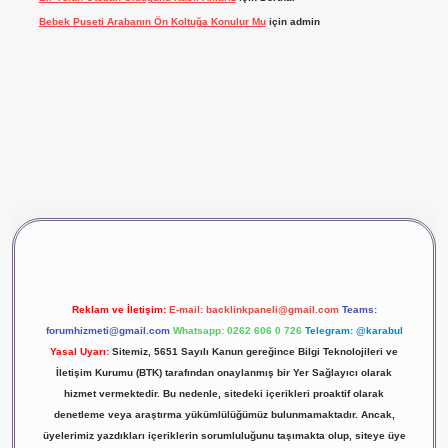
Bebek Puseti Arabanın Ön Koltuğa Konulur Mu
için
admin
vdcasino giriş
betexper
Reklam ve İletişim:
E-mail:
backlinkpaneli@gmail.com
Teams:
forumhizmeti@gmail.com
Whatsapp: 0262 606 0 726
Telegram: @karabul
Yasal Uyarı:
Sitemiz, 5651 Sayılı Kanun gereğince Bilgi Teknolojileri ve
İletişim Kurumu (BTK) tarafından onaylanmış bir Yer Sağlayıcı olarak
hizmet vermektedir. Bu nedenle, sitedeki içerikleri proaktif olarak
denetleme veya araştırma yükümlülüğümüz bulunmamaktadır. Ancak,
üyelerimiz yazdıkları içeriklerin sorumluluğunu taşımakta olup, siteye üye