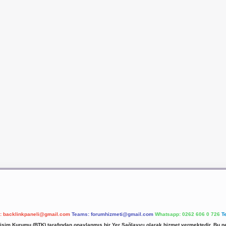
l:
backlinkpaneli@gmail.com
Teams:
forumhizmeti@gmail.com
Whatsapp: 0262 606 0 726
T
etişim Kurumu (BTK) tarafından onaylanmış bir Yer Sağlayıcı olarak hizmet vermektedir. Bu ne