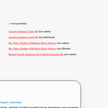
Son yorumlar
Granit Kaplama Çizilir Mi
için
admin
Granit Kaplama Çizilir Mi
için
HızlıAyak
Bir Yolun Otoban Olduğunu Nasıl Anlarız
için
admin
Bir Yolun Otoban Olduğunu Nasıl Anlarız
için
Dörtnal
Bebek Puseti Arabanın Ön Koltuğa Konulur Mu
için
admin
elegram: @karabul
denle, sitedeki içerikleri proaktif olarak denetleme veya araştırma