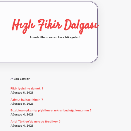
Hızlı Fikir Dalgası
Anında ilham veren kısa hikayeler!
Sidebar
ilbet yeni giriş
ilbet giriş
vdcasino giriş
betexp
Son Yazılar
Fikir işcisi ne demek ?
Ağustos 6, 2026
Azimut halkası kimin ?
Ağustos 5, 2026
Buzluktan çıkarılıp pişirilen et tekrar buzluğa konur mu ?
Ağustos 4, 2026
Ariel Türkiye’de nerede üretiliyor ?
Ağustos 4, 2026