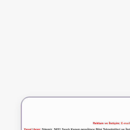
Reklam ve İletişim:
E-mai
Yasal Uyarı:
Sitemiz, 5651 Sayılı Kanun gereğince Bilgi Teknolojileri ve İl