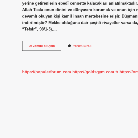
yerine getirenlerin ebedî cennette kalacakları anlatılmaktadır
Allah Teala onun dinini ve dünyasını korumak ve onun için m
devamlı okuyan kişi kamil insan mertebesine erişir. Düşman
indirilmiştir? Mekke olduğuna dair çeşitli rivayetler varsa da,
“Tefsir”, 98/1-3),…
Beyyine
Devamını okuyun
Yorum Bırak
Suresi
Neden
Indirildi
https://populerforum.com
https://goldsgym.com.tr
https://o