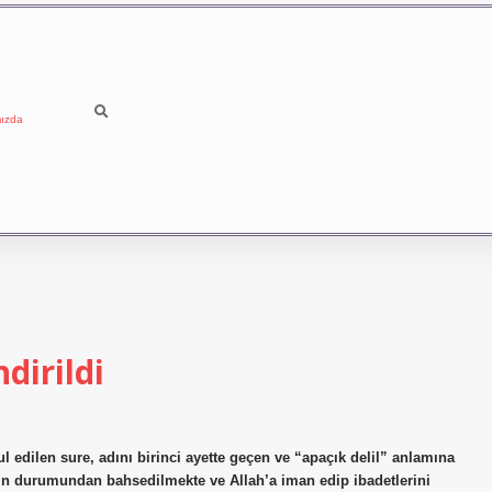
ızda
dirildi
l edilen sure, adını birinci ayette geçen ve “apaçık delil” anlamına
rin durumundan bahsedilmekte ve Allah’a iman edip ibadetlerini