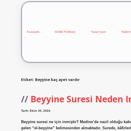
Anasayfa
Gizlilik Politikası
Yasal Uyarı
Hakkım
Etiket:
Beyyine kaç ayet vardır
Beyyine Suresi Neden In
Tarih: Ekim 30, 2024
Beyyine suresi ne için inmiştir? Medine’de nazil olduğu kabu
gelen “el-beyyine” kelimesinden almaktadır. Surede, kâfirle