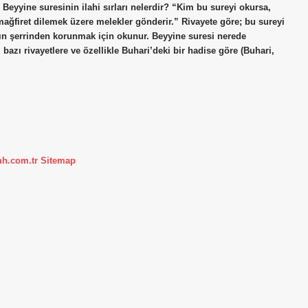
. Beyyine suresinin ilahi sırları nelerdir? “Kim bu sureyi okursa,
ağfiret dilemek üzere melekler gönderir.” Rivayete göre; bu sureyi
ın şerrinden korunmak için okunur. Beyyine suresi nerede
 bazı rivayetlere ve özellikle Buhari’deki bir hadise göre (Buhari,
mh.com.tr
Sitemap