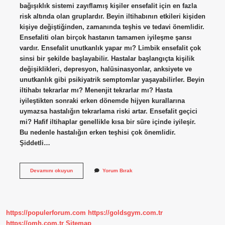
bağışıklık sistemi zayıflamış kişiler ensefalit için en fazla
risk altında olan gruplardır. Beyin iltihabının etkileri kişiden
kişiye değiştiğinden, zamanında teşhis ve tedavi önemlidir.
Ensefaliti olan birçok hastanın tamamen iyileşme şansı
vardır. Ensefalit unutkanlık yapar mı? Limbik ensefalit çok
sinsi bir şekilde başlayabilir. Hastalar başlangıçta kişilik
değişiklikleri, depresyon, halüsinasyonlar, anksiyete ve
unutkanlık gibi psikiyatrik semptomlar yaşayabilirler. Beyin
iltihabı tekrarlar mı? Menenjit tekrarlar mı? Hasta
iyileştikten sonraki erken dönemde hijyen kurallarına
uymazsa hastalığın tekrarlama riski artar. Ensefalit geçici
mi? Hafif iltihaplar genellikle kısa bir süre içinde iyileşir.
Bu nedenle hastalığın erken teşhisi çok önemlidir.
Şiddetli…
Ensefalit
Devamını okuyun
Yorum Bırak
Kalıcı
Hasar
Bırakır
Mı
https://populerforum.com
https://goldsgym.com.tr
https://omh.com.tr
Sitemap