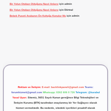
Bir Yolun Otoban Olduğunu Nasıl Anlarız
için
admin
Bir Yolun Otoban Olduğunu Nasıl Anlarız
için
Dörtnal
Bebek Puseti Arabanın Ön Koltuğa Konulur Mu
için
admin
ş
vdcasino giriş
betexper
Reklam ve İletişim:
E-mail:
backlinkpaneli@gmail.com
Teams:
forumhizmeti@gmail.com
Whatsapp: 0262 606 0 726
Telegram: @karabul
Yasal Uyarı:
Sitemiz, 5651 Sayılı Kanun gereğince Bilgi Teknolojileri ve
İletişim Kurumu (BTK) tarafından onaylanmış bir Yer Sağlayıcı olarak
hizmet vermektedir. Bu nedenle, sitedeki içerikleri proaktif olarak