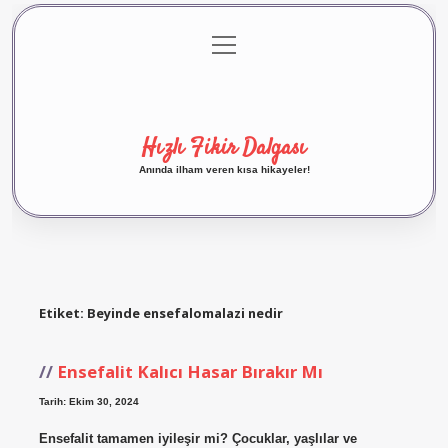
menüyü
Anasayfa
Gizlilik Politikası
Yasal Uyarı
aç
Hakkımızda
Hızlı Fikir Dalgası
Anında ilham veren kısa hikayeler!
Etiket:
Beyinde ensefalomalazi nedir
Ensefalit Kalıcı Hasar Bırakır Mı
Tarih: Ekim 30, 2024
Ensefalit tamamen iyileşir mi? Çocuklar, yaşlılar ve