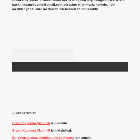
Hukuka ve yasal düzenlemelere aykırı olduğunu düşündüğünüz içerikleri,
backlinkpanelicomtr@gmail.com
adresine bildirmeniz halinde, ilgili
içerikler yasal süre içerisinde sitemizden kaldırılacaktır.
Arama
Son yorumlar
Granit Kaplama Çizilir Mi
için
admin
Granit Kaplama Çizilir Mi
için
HızlıAyak
Bir Yolun Otoban Olduğunu Nasıl Anlarız
için
admin