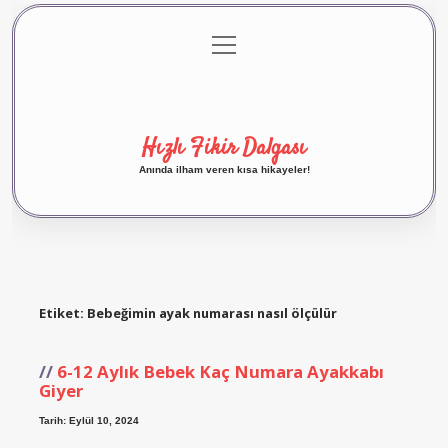
menüyü
Anasayfa
Gizlilik Politikası
Yasal Uyarı
aç
Hakkımızda
Hızlı Fikir Dalgası
Anında ilham veren kısa hikayeler!
Etiket:
Bebeğimin ayak numarası nasıl ölçülür
6-12 Aylık Bebek Kaç Numara Ayakkabı
Giyer
Tarih: Eylül 10, 2024