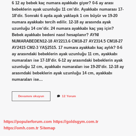
6 12 ay bebek kaç numara ayakkabı giyer? 0-6 ay arası
bebeklerin ayak uzunluğu 11 cm’dir. Ayakkabı numarası 17-
18’dir. Sonraki 6 ayda ayak yaklaşık 1 cm büyür ve 19-20
numara ayakkabı tercih edilir. 12-18 ay arasında ayak
uzunluğu 14 cm’dir. 24 numara ayakkabı kaç yaş için?
Bebek ayakkabı bedeni nasıl hesaplanır? AYNI
NUMARABEDEN12-18 AY2213.6 CM18-27 AY2314.5 CM18-27
AY2415 CM2-3 YAŞ2515. 17 numara ayakkabı kaç aylık? 0-6
ay arasındaki bebeklerin ayak uzunluğu 11 cm, ayakkabı
numaraları ise 17-18’dir. 6-12 ay arasındaki bebeklerin ayak
uzunluğu 12 cm, ayakkabı numaraları ise 19-20’dir. 12-18 ay
arasındaki bebeklerin ayak uzunluğu 14 cm, ayakkabı
numaraları ise…
6-
Devamını okuyun
12 Yorum
12
Aylık
Bebek
Kaç
Numara
https://populerforum.com
https://goldsgym.com.tr
Ayakkabı
Giyer
https://omh.com.tr
Sitemap