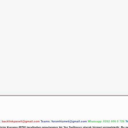
l:
backlinkpaneli@gmail.com
Teams:
forumhizmeti@gmail.com
Whatsapp: 0262 606 0 726
T
etişim Kurumu (BTK) tarafından onaylanmış bir Yer Sağlayıcı olarak hizmet vermektedir. Bu ne