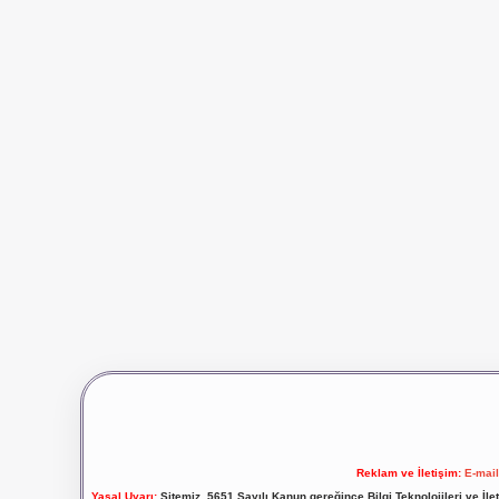
Reklam ve İletişim:
E-mai
Yasal Uyarı:
Sitemiz, 5651 Sayılı Kanun gereğince Bilgi Teknolojileri ve İl