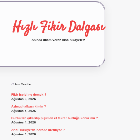
Hızlı Fikir Dalgası
Anında ilham veren kısa hikayeler!
Sidebar
ilbet yeni giriş
ilbet giriş
vdcasino giriş
betexp
Son Yazılar
Fikir işcisi ne demek ?
Ağustos 6, 2026
Azimut halkası kimin ?
Ağustos 5, 2026
Buzluktan çıkarılıp pişirilen et tekrar buzluğa konur mu ?
Ağustos 4, 2026
Ariel Türkiye’de nerede üretiliyor ?
Ağustos 4, 2026