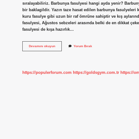
sıralayabiliriz. Barbunya fasulyesi hangi ayda yenir? Barbuny
bir baklagildir. Yazın taze hasat edilen barbunya fasulyeleri
kuru fasulye gibi uzun bir raf ömrüne sahiptir ve kış ayları
fasulyesi, Ağustos sebzeleri arasında belki de en dikkat çeke
fasulyesi de kışa hazırlık…
Barbunya
Devamını okuyun
Yorum Bırak
Ne
Zaman
Yenir
https://populerforum.com
https://goldsgym.com.tr
https://o