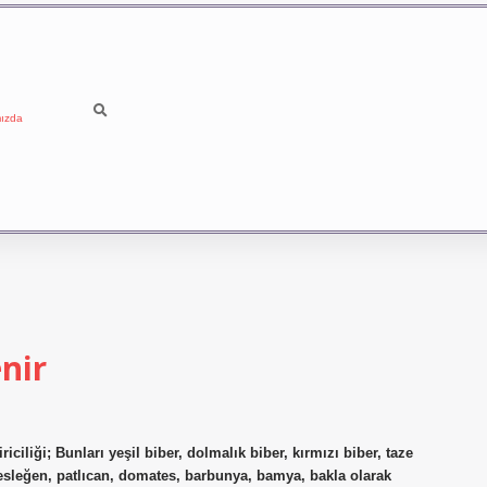
ızda
nir
iliği; Bunları yeşil biber, dolmalık biber, kırmızı biber, taze
 fesleğen, patlıcan, domates, barbunya, bamya, bakla olarak