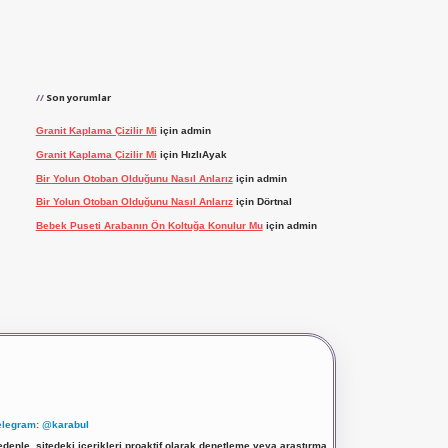
Son yorumlar
Granit Kaplama Çizilir Mi
için
admin
Granit Kaplama Çizilir Mi
için
HızlıAyak
Bir Yolun Otoban Olduğunu Nasıl Anlarız
için
admin
Bir Yolun Otoban Olduğunu Nasıl Anlarız
için
Dörtnal
Bebek Puseti Arabanın Ön Koltuğa Konulur Mu
için
admin
elegram: @karabul
denle, sitedeki içerikleri proaktif olarak denetleme veya araştırma