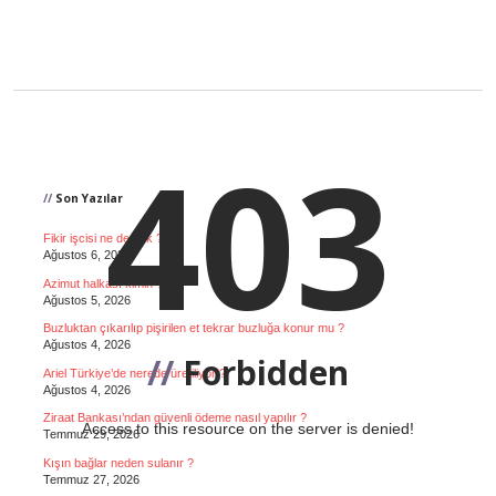
403
Sidebar
Son Yazılar
Fikir işcisi ne demek ?
Ağustos 6, 2026
Azimut halkası kimin ?
Ağustos 5, 2026
Buzluktan çıkarılıp pişirilen et tekrar buzluğa konur mu ?
Ağustos 4, 2026
Forbidden
Ariel Türkiye’de nerede üretiliyor ?
Ağustos 4, 2026
Ziraat Bankası’ndan güvenli ödeme nasıl yapılır ?
Access to this resource on the server is denied!
Temmuz 29, 2026
Kışın bağlar neden sulanır ?
Temmuz 27, 2026