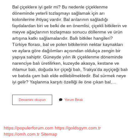
Bal çiçeklere iyi gelir mi? Bu nedenle çiçeklenme
döneminde yeterli tozlaşmayı sağlamak için arı
kolonilerine ihtiyaç vardır. Bal arılarının sağladığı
faydalardan biri ve belki de en önemlisi, çiçekli bitkilerin ve
meyve ağaçlarının tozlaşması sonucu döllenme ve ürün
artışına katkı sağlamalarıdır. Ballı bitkiler hangileri?
Türkiye florası, bal ve polen bitkilerinin nektar kaynakları
ve aylara göre dağılımları açısından oldukça zengin bir
yapıya sahiptir. Güneyde yılın ilk çiçeklenme döneminde
narenciye balı üretilirken, kuzeyde akasya, kestane ve
ıhlamur balı, doğuda kır çiçeği balı, Trakya’da ayçiçeği balı
ve batıda çam balı elde edilebilmektedir. Bal sürmek neye
iyi gelir? Yaşlanma karşıtı özelliği ile öne çıkan bal,…
Bal
Devamını okuyun
Yorum Bırak
Bitkilere
Iyi
Gelir
Mi
https://populerforum.com
https://goldsgym.com.tr
https://omh.com.tr
Sitemap