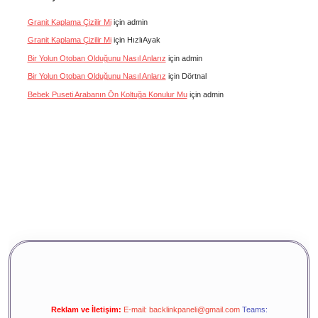
Granit Kaplama Çizilir Mi
için
admin
Granit Kaplama Çizilir Mi
için
HızlıAyak
Bir Yolun Otoban Olduğunu Nasıl Anlarız
için
admin
Bir Yolun Otoban Olduğunu Nasıl Anlarız
için
Dörtnal
Bebek Puseti Arabanın Ön Koltuğa Konulur Mu
için
admin
Reklam ve İletişim:
E-mail:
backlinkpaneli@gmail.com
Teams: