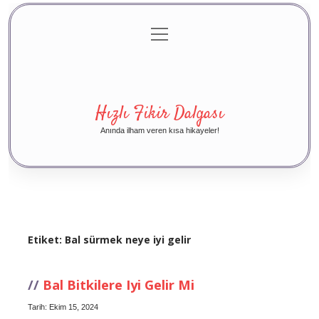
menüyü
Anasayfa
Gizlilik Politikası
Yasal Uyarı
aç
Hakkımızda
Hızlı Fikir Dalgası
Anında ilham veren kısa hikayeler!
Etiket:
Bal sürmek neye iyi gelir
Bal Bitkilere Iyi Gelir Mi
Tarih: Ekim 15, 2024