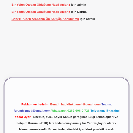
Bir Yolun Otoban Olduğunu Nasıl Anlarız
için
admin
Bir Yolun Otoban Olduğunu Nasıl Anlarız
için
Dörtnal
Bebek Puseti Arabanın Ön Koltuğa Konulur Mu
için
admin
ş
vdcasino giriş
betexper
Reklam ve İletişim:
E-mail:
backlinkpaneli@gmail.com
Teams:
forumhizmeti@gmail.com
Whatsapp: 0262 606 0 726
Telegram: @karabul
Yasal Uyarı:
Sitemiz, 5651 Sayılı Kanun gereğince Bilgi Teknolojileri ve
İletişim Kurumu (BTK) tarafından onaylanmış bir Yer Sağlayıcı olarak
hizmet vermektedir. Bu nedenle, sitedeki içerikleri proaktif olarak