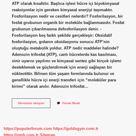
ATP olarak kısaltılır. Başlıca işlevi hücre içi biyokimyasal
reaksiyonlar için gereken kimyasal enerjiyi taşımaktır.
Fosforilasyon nedir ve cesitleri nelerdir? Fosforilasyon, bir
fosfat grubunun organik bir moleküle bağlanmasıdır. Fosfat
grubunun çıkarılmasına defosforilasyon denir. -
Fosforilasyon beş farklı şekilde gerçekleşir: Oksidatif
fosforilasyon, gıdanın oksidasyonu sonucu ATP’nin
oluştuğu metabolik yoldur. ATP nedir maddeler halinde?
Adenozin trifosfat (ATP), canlı hücrelerde kas kasılması,
sinir uyarısı yayılımı ve kimyasal sentez gibi birçok işlemi
desteklemek ve güçlendirmek için enerji sağlayan bir
nükleotittir. Bilinen tüm yaşam formlarında bulunur ve
genellikle hücre içi enerji transferi için “moleküler para
birimi” olarak anılır. Adenozin trifosfat…
Atp
Devamını okuyun
Yorum Bırak
Cesitleri
Nelerdir
https://populerforum.com
https://goldsgym.com.tr
https://omh.com.tr
Sitemap