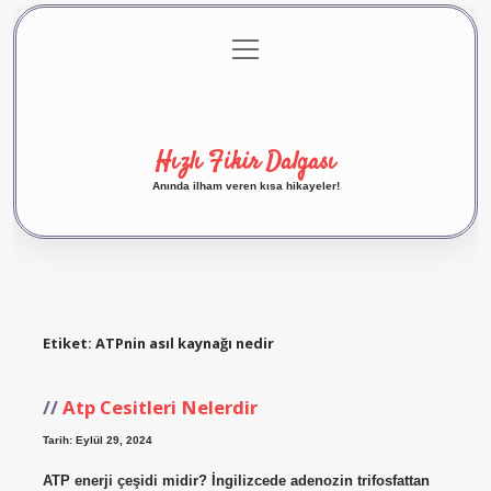
menüyü
Anasayfa
Gizlilik Politikası
Yasal Uyarı
aç
Hakkımızda
Hızlı Fikir Dalgası
Anında ilham veren kısa hikayeler!
Etiket:
ATPnin asıl kaynağı nedir
Atp Cesitleri Nelerdir
Tarih: Eylül 29, 2024
ATP enerji çeşidi midir? İngilizcede adenozin trifosfattan