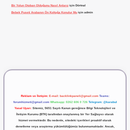
Bir Yolun Otoban Olduğunu Nasıl Anlarız
için
Dörtnal
Bebek Puseti Arabanın Ön Koltuğa Konulur Mu
için
admin
vdcasino giriş
betexper
Reklam ve İletişim:
E-mail:
backlinkpaneli@gmail.com
Teams:
forumhizmeti@gmail.com
Whatsapp: 0262 606 0 726
Telegram: @karabul
Yasal Uyarı:
Sitemiz, 5651 Sayılı Kanun gereğince Bilgi Teknolojileri ve
İletişim Kurumu (BTK) tarafından onaylanmış bir Yer Sağlayıcı olarak
hizmet vermektedir. Bu nedenle, sitedeki içerikleri proaktif olarak
denetleme veya araştırma yükümlülüğümüz bulunmamaktadır. Ancak,