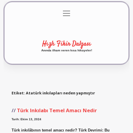
menüyü
Anasayfa
Gizlilik Politikası
Yasal Uyarı
aç
Hakkımızda
Hızlı Fikir Dalgası
Anında ilham veren kısa hikayeler!
Etiket:
Atatürk inkılapları neden yapmıştır
Türk Inkılabı Temel Amacı Nedir
Tarih: Ekim 13, 2024
Türk inkılâbının temel amacı nedir? Türk Devrimi: Bu