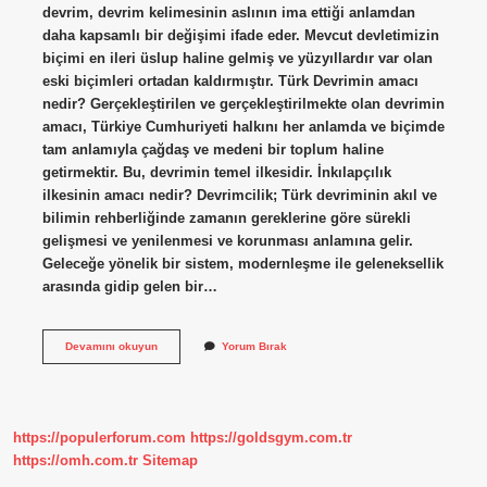
devrim, devrim kelimesinin aslının ima ettiği anlamdan
daha kapsamlı bir değişimi ifade eder. Mevcut devletimizin
biçimi en ileri üslup haline gelmiş ve yüzyıllardır var olan
eski biçimleri ortadan kaldırmıştır. Türk Devrimin amacı
nedir? Gerçekleştirilen ve gerçekleştirilmekte olan devrimin
amacı, Türkiye Cumhuriyeti halkını her anlamda ve biçimde
tam anlamıyla çağdaş ve medeni bir toplum haline
getirmektir. Bu, devrimin temel ilkesidir. İnkılapçılık
ilkesinin amacı nedir? Devrimcilik; Türk devriminin akıl ve
bilimin rehberliğinde zamanın gereklerine göre sürekli
gelişmesi ve yenilenmesi ve korunması anlamına gelir.
Geleceğe yönelik bir sistem, modernleşme ile geleneksellik
arasında gidip gelen bir…
Türk
Devamını okuyun
Yorum Bırak
Inkılabı
Temel
Amacı
Nedir
https://populerforum.com
https://goldsgym.com.tr
https://omh.com.tr
Sitemap