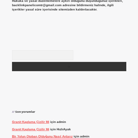
Hukuka ve yasal düzenlemelere aykırı olduğunu düşündüğünüz içerikleri,
backlinkpanelicomtr@gmail.com
adresine bildirmeniz halinde, ilgili
içerikler yasal süre içerisinde sitemizden kaldırılacaktır.
Arama
Son yorumlar
Granit Kaplama Çizilir Mi
için
admin
Granit Kaplama Çizilir Mi
için
HızlıAyak
Bir Yolun Otoban Olduğunu Nasıl Anlarız
için
admin