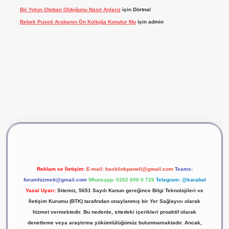
Bir Yolun Otoban Olduğunu Nasıl Anlarız
için
Dörtnal
Bebek Puseti Arabanın Ön Koltuğa Konulur Mu
için
admin
ş
vdcasino giriş
betexper
Reklam ve İletişim:
E-mail:
backlinkpaneli@gmail.com
Teams:
forumhizmeti@gmail.com
Whatsapp: 0262 606 0 726
Telegram: @karabul
Yasal Uyarı:
Sitemiz, 5651 Sayılı Kanun gereğince Bilgi Teknolojileri ve
İletişim Kurumu (BTK) tarafından onaylanmış bir Yer Sağlayıcı olarak
hizmet vermektedir. Bu nedenle, sitedeki içerikleri proaktif olarak
denetleme veya araştırma yükümlülüğümüz bulunmamaktadır. Ancak,