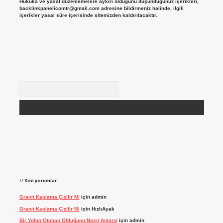
Hukuka ve yasal düzenlemelere aykırı olduğunu düşündüğünüz içerikleri,
backlinkpanelicomtr@gmail.com
adresine bildirmeniz halinde, ilgili
içerikler yasal süre içerisinde sitemizden kaldırılacaktır.
Arama
Son yorumlar
Granit Kaplama Çizilir Mi
için
admin
Granit Kaplama Çizilir Mi
için
HızlıAyak
Bir Yolun Otoban Olduğunu Nasıl Anlarız
için
admin