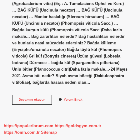
(Agrobacterium vitis) (Eş.: A. Tumefaciens Ophel ve Kerr.)
… BAĞ KÜFÜ (Uncinula necator) … BAĞ KÜFÜ (Uncinula
necator) … Mantar hastalığı (Stereum hirsutum) … BAĞ
KÜFÜ (Uncinula necator) (Phomopsis viticola Sacc.) …
Bağda kurşun küfü (Phomopsis viticola Sacc.)Daha fazla
makale… Bağ zararlıları nelerdir? Bağ hastalıkları nelerdir
ve bunlarla nasıl mücadele edersiniz? Bağda külleme
(Erysiphe/uncinula necator) Bağda tüylü küf (Phomopsis
viticola) Gri küf (Botrytis cinerea) Üzüm güvesi (Lobesia
botrana) Dürmece – bağda küf (Sparganothis pilleriana)
Unlu bitler (Planococcus citri)Daha fazla makale…•24 Mayıs
2021 Asma biti nedir? Siyah asma böceği (Daktulosphaira
vitifoliae), bağlarda hasara neden olan…
Asma
Devamını okuyun
Yorum Bırak
Kurdu
Zararlı
Mı
https://populerforum.com
https://goldsgym.com.tr
https://omh.com.tr
Sitemap