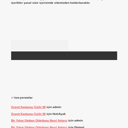
içerikler yasal süre içerisinde sitemizden kaldırılacaktır.
Arama
Son yorumlar
Granit Kaplama Çizilir Mi
için
admin
Granit Kaplama Çizilir Mi
için
HızlıAyak
Bir Yolun Otoban Olduğunu Nasıl Anlarız
için
admin
Bir Yolun Otoban Olduğunu Nasıl Anlarız
için
Dörtnal