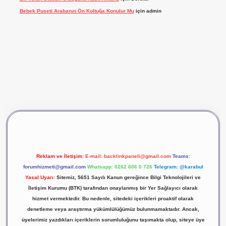
Bebek Puseti Arabanın Ön Koltuğa Konulur Mu
için
admin
vdcasino giriş
betexper
Reklam ve İletişim:
E-mail:
backlinkpaneli@gmail.com
Teams:
forumhizmeti@gmail.com
Whatsapp: 0262 606 0 726
Telegram: @karabul
Yasal Uyarı:
Sitemiz, 5651 Sayılı Kanun gereğince Bilgi Teknolojileri ve
İletişim Kurumu (BTK) tarafından onaylanmış bir Yer Sağlayıcı olarak
hizmet vermektedir. Bu nedenle, sitedeki içerikleri proaktif olarak
denetleme veya araştırma yükümlülüğümüz bulunmamaktadır. Ancak,
üyelerimiz yazdıkları içeriklerin sorumluluğunu taşımakta olup, siteye üye