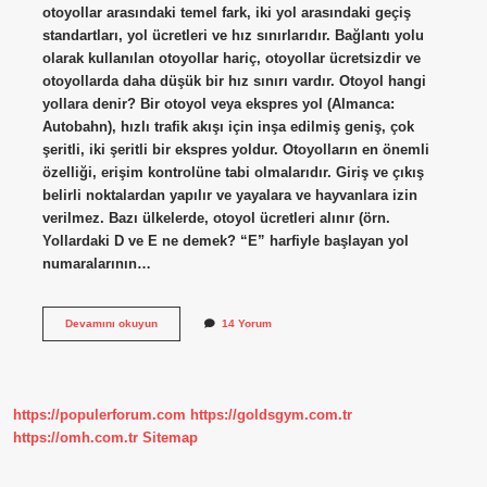
otoyollar arasındaki temel fark, iki yol arasındaki geçiş
standartları, yol ücretleri ve hız sınırlarıdır. Bağlantı yolu
olarak kullanılan otoyollar hariç, otoyollar ücretsizdir ve
otoyollarda daha düşük bir hız sınırı vardır. Otoyol hangi
yollara denir? Bir otoyol veya ekspres yol (Almanca:
Autobahn), hızlı trafik akışı için inşa edilmiş geniş, çok
şeritli, iki şeritli bir ekspres yoldur. Otoyolların en önemli
özelliği, erişim kontrolüne tabi olmalarıdır. Giriş ve çıkış
belirli noktalardan yapılır ve yayalara ve hayvanlara izin
verilmez. Bazı ülkelerde, otoyol ücretleri alınır (örn.
Yollardaki D ve E ne demek? “E” harfiyle başlayan yol
numaralarının…
Bir
Devamını okuyun
14 Yorum
Yolun
Otoban
Olduğunu
Nasıl
Anlarız
https://populerforum.com
https://goldsgym.com.tr
https://omh.com.tr
Sitemap