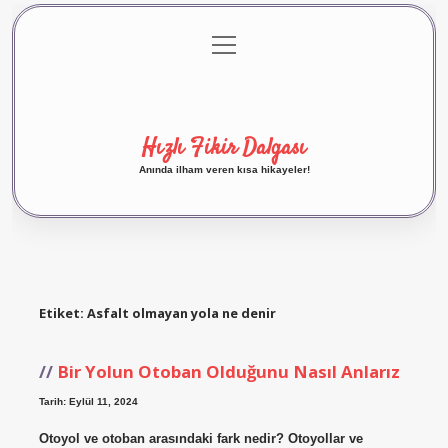
menüyü
Anasayfa
Gizlilik Politikası
Yasal Uyarı
aç
Hakkımızda
Hızlı Fikir Dalgası
Anında ilham veren kısa hikayeler!
Etiket:
Asfalt olmayan yola ne denir
Bir Yolun Otoban Olduğunu Nasıl Anlarız
Tarih: Eylül 11, 2024
Otoyol ve otoban arasındaki fark nedir? Otoyollar ve