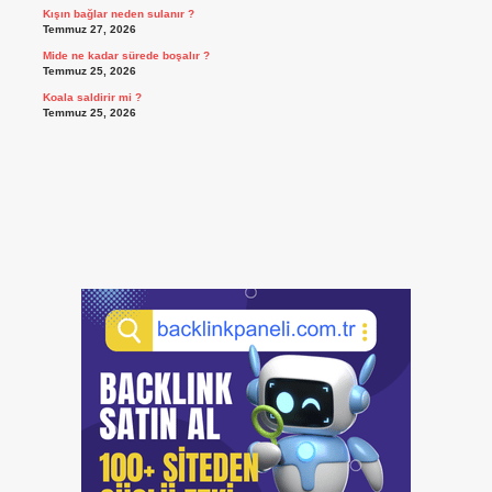
Kışın bağlar neden sulanır ?
Temmuz 27, 2026
Mide ne kadar sürede boşalır ?
Temmuz 25, 2026
Koala saldirir mi ?
Temmuz 25, 2026