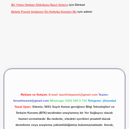
Bir Yolun Otoban Olduğunu Nasıl Anlarız
için
Dörtnal
Bebek Puseti Arabanın Ön Koltuğa Konulur Mu
için
admin
riş
vdcasino giriş
betexper
Reklam ve İletişim:
E-mail:
backlinkpaneli@gmail.com
Teams:
forumhizmeti@gmail.com
Whatsapp: 0262 606 0 726
Telegram: @karabul
Yasal Uyarı:
Sitemiz, 5651 Sayılı Kanun gereğince Bilgi Teknolojileri ve
İletişim Kurumu (BTK) tarafından onaylanmış bir Yer Sağlayıcı olarak
hizmet vermektedir. Bu nedenle, sitedeki içerikleri proaktif olarak
denetleme veya araştırma yükümlülüğümüz bulunmamaktadır. Ancak,