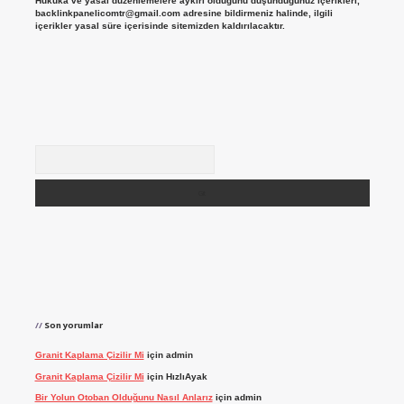
Hukuka ve yasal düzenlemelere aykırı olduğunu düşündüğünüz içerikleri,
backlinkpanelicomtr@gmail.com
adresine bildirmeniz halinde, ilgili
içerikler yasal süre içerisinde sitemizden kaldırılacaktır.
Arama
Son yorumlar
Granit Kaplama Çizilir Mi
için
admin
Granit Kaplama Çizilir Mi
için
HızlıAyak
Bir Yolun Otoban Olduğunu Nasıl Anlarız
için
admin