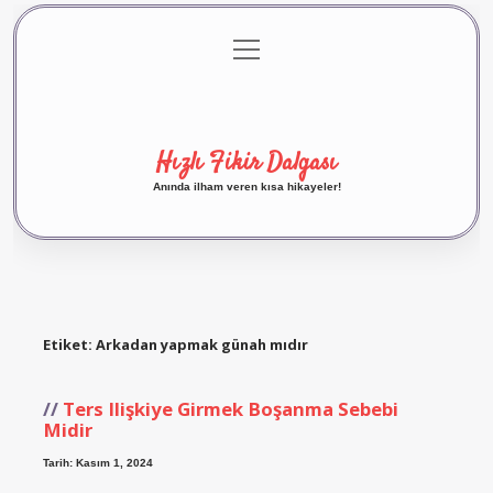
menüyü
Anasayfa
Gizlilik Politikası
Yasal Uyarı
aç
Hakkımızda
Hızlı Fikir Dalgası
Anında ilham veren kısa hikayeler!
Etiket:
Arkadan yapmak günah mıdır
Ters Ilişkiye Girmek Boşanma Sebebi
Midir
Tarih: Kasım 1, 2024