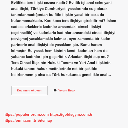
Evlilikte ters ilişki cezası nedir? Evlilik içi anal seks yani
anal ilişki, Türkiye Cumhuriyeti yasalarında suç olarak
tanımlanmadığından bu fiile ilişkin yasal bir ceza da
bulunmamaktadır. Karı koca ters ilişkiye girebilir mi? İslam
sadece erkeklerle kadınlar arasındaki cinsel ilişkiyi
(eşcinsellik) ve kadınlarla kadınlar arasındaki cinsel ilişkiyi
(sevişme) yasaklamakla kalmaz, aynı zamanda bir kadın
partnerle anal ilişkiyi de yasaklamıştır. Bunu haram
kılmıştır. Bu yasak hem kişinin kendi kadınları hem de
yabancı kadınlar için geçerlidir. Arkadan ilişki suç mu?
Ters Cinsel İlişkinin Hukuki Tanımı ve Yeri Anal ilişkinin
hukuki tanımı hukuk metinlerinde net bir şekilde
belirlenmemiş olsa da Türk hukukunda genellikle anal…
Ters
Devamını okuyun
Yorum Bırak
Ilişkiye
Girmek
Boşanma
Sebebi
Midir
https://populerforum.com
https://goldsgym.com.tr
https://omh.com.tr
Sitemap