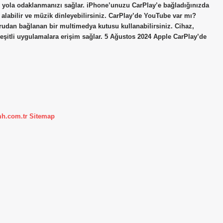
e yola odaklanmanızı sağlar. iPhone’unuzu CarPlay’e bağladığınızda
p alabilir ve müzik dinleyebilirsiniz. CarPlay’de YouTube var mı?
rudan bağlanan bir multimedya kutusu kullanabilirsiniz. Cihaz,
çeşitli uygulamalara erişim sağlar. 5 Ağustos 2024 Apple CarPlay’de
mh.com.tr
Sitemap