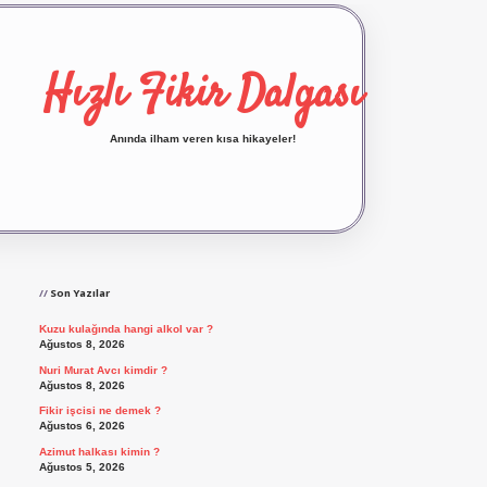
Hızlı Fikir Dalgası
Anında ilham veren kısa hikayeler!
Sidebar
ilbet yeni giriş
ilbet giriş
vdcasino giriş
betex
Son Yazılar
Kuzu kulağında hangi alkol var ?
Ağustos 8, 2026
Nuri Murat Avcı kimdir ?
Ağustos 8, 2026
Fikir işcisi ne demek ?
Ağustos 6, 2026
Azimut halkası kimin ?
Ağustos 5, 2026