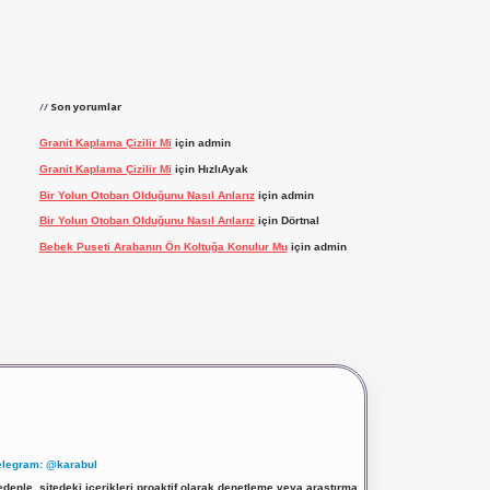
Son yorumlar
Granit Kaplama Çizilir Mi
için
admin
Granit Kaplama Çizilir Mi
için
HızlıAyak
Bir Yolun Otoban Olduğunu Nasıl Anlarız
için
admin
Bir Yolun Otoban Olduğunu Nasıl Anlarız
için
Dörtnal
Bebek Puseti Arabanın Ön Koltuğa Konulur Mu
için
admin
elegram: @karabul
denle, sitedeki içerikleri proaktif olarak denetleme veya araştırma