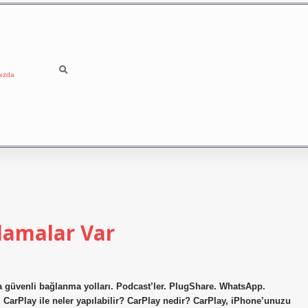
ızda
lamalar Var
a güvenli bağlanma yolları. Podcast’ler. PlugShare. WhatsApp.
 CarPlay ile neler yapılabilir? CarPlay nedir? CarPlay, iPhone’unuzu