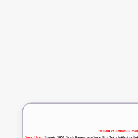
Reklam ve İletişim:
E-mai
Yasal Uyarı:
Sitemiz, 5651 Sayılı Kanun gereğince Bilgi Teknolojileri ve İl