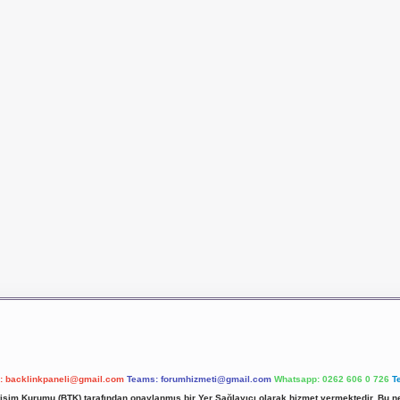
l:
backlinkpaneli@gmail.com
Teams:
forumhizmeti@gmail.com
Whatsapp: 0262 606 0 726
T
etişim Kurumu (BTK) tarafından onaylanmış bir Yer Sağlayıcı olarak hizmet vermektedir. Bu ne