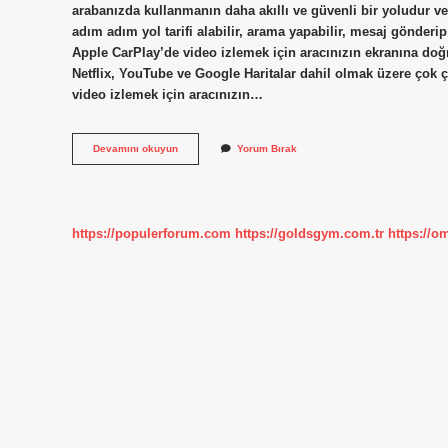
arabanızda kullanmanın daha akıllı ve güvenli bir yoludur v
adım adım yol tarifi alabilir, arama yapabilir, mesaj gönderi
Apple CarPlay’de video izlemek için aracınızın ekranına doğ
Netflix, YouTube ve Google Haritalar dahil olmak üzere çok 
video izlemek için aracınızın…
Carplay
Devamını okuyun
Yorum Bırak
De
Hangi
Uygulamalar
Var
https://populerforum.com
https://goldsgym.com.tr
https://o