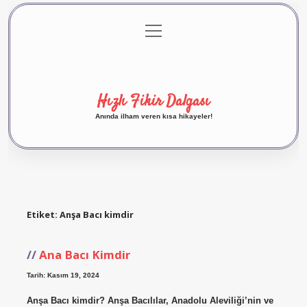
menüyü
Anasayfa
Gizlilik Politikası
Yasal Uyarı
aç
Hakkımızda
Hızlı Fikir Dalgası
Anında ilham veren kısa hikayeler!
Etiket:
Anşa Bacı kimdir
Ana Bacı Kimdir
Tarih: Kasım 19, 2024
Anşa Bacı kimdir? Anşa Bacılılar, Anadolu Aleviliği’nin ve