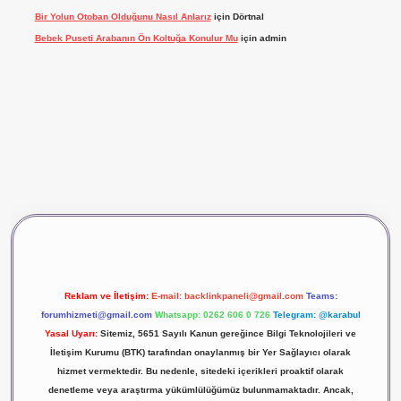
Bir Yolun Otoban Olduğunu Nasıl Anlarız
için
Dörtnal
Bebek Puseti Arabanın Ön Koltuğa Konulur Mu
için
admin
eni giriş
ilbet giriş
vdcasino giriş
betexper
Reklam ve İletişim:
E-mail:
backlinkpaneli@gmail.com
Teams:
forumhizmeti@gmail.com
Whatsapp: 0262 606 0 726
Telegram: @karabul
Yasal Uyarı:
Sitemiz, 5651 Sayılı Kanun gereğince Bilgi Teknolojileri ve
İletişim Kurumu (BTK) tarafından onaylanmış bir Yer Sağlayıcı olarak
hizmet vermektedir. Bu nedenle, sitedeki içerikleri proaktif olarak
denetleme veya araştırma yükümlülüğümüz bulunmamaktadır. Ancak,