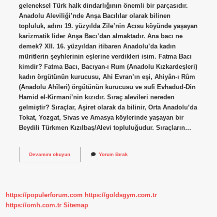
geleneksel Türk halk dindarlığının önemli bir parçasıdır.
Anadolu Aleviliği’nde Anşa Bacılılar olarak bilinen
topluluk, adını 19. yüzyılda Zile’nin Acısu köyünde yaşayan
karizmatik lider Anşa Bacı’dan almaktadır. Ana bacı ne
demek? XII. 16. yüzyıldan itibaren Anadolu’da kadın
müritlerin şeyhlerinin eşlerine verdikleri isim. Fatma Bacı
kimdir? Fatma Bacı, Bacıyan-ı Rum (Anadolu Kızkardeşleri)
kadın örgütünün kurucusu, Ahi Evran’ın eşi, Ahiyân-ı Rûm
(Anadolu Ahîleri) örgütünün kurucusu ve sufi Evhadud-Din
Hamid el-Kirmani’nin kızıdır. Sıraç alevileri nereden
gelmiştir? Sıraçlar, Aşiret olarak da bilinir, Orta Anadolu’da
Tokat, Yozgat, Sivas ve Amasya köylerinde yaşayan bir
Beydili Türkmen Kızılbaş/Alevi topluluğudur. Sıraçların…
Ana
Devamını okuyun
Yorum Bırak
Bacı
Kimdir
https://populerforum.com
https://goldsgym.com.tr
https://omh.com.tr
Sitemap