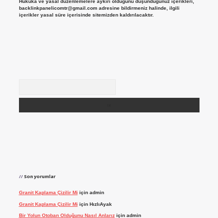
Hukuka ve yasal düzenlemelere aykırı olduğunu düşündüğünüz içerikleri,
backlinkpanelicomtr@gmail.com
adresine bildirmeniz halinde, ilgili
içerikler yasal süre içerisinde sitemizden kaldırılacaktır.
Arama
Son yorumlar
Granit Kaplama Çizilir Mi
için
admin
Granit Kaplama Çizilir Mi
için
HızlıAyak
Bir Yolun Otoban Olduğunu Nasıl Anlarız
için
admin