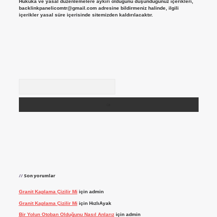
Hukuka ve yasal düzenlemelere aykırı olduğunu düşündüğünüz içerikleri,
backlinkpanelicomtr@gmail.com
adresine bildirmeniz halinde, ilgili
içerikler yasal süre içerisinde sitemizden kaldırılacaktır.
Arama
Son yorumlar
Granit Kaplama Çizilir Mi
için
admin
Granit Kaplama Çizilir Mi
için
HızlıAyak
Bir Yolun Otoban Olduğunu Nasıl Anlarız
için
admin