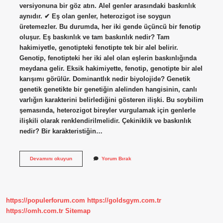
versiyonuna bir göz atın. Alel genler arasındaki baskınlık
aynıdır. ✔ Eş olan genler, heterozigot ise soygun
üretemezler. Bu durumda, her iki gende üçüncü bir fenotip
oluşur. Eş baskınlık ve tam baskınlık nedir? Tam
hakimiyetle, genotipteki fenotipte tek bir alel belirir.
Genotip, fenotipteki her iki alel olan eşlerin baskınlığında
meydana gelir. Eksik hakimiyette, fenotip, genotipte bir alel
karışımı görülür. Dominantlık nedir biyolojide? Genetik
genetik genetikte bir genetiğin alelinden hangisinin, canlı
varlığın karakterini belirlediğini gösteren ilişki. Bu soybilim
şemasında, heterozigot bireyler vurgulamak için genlerle
ilişkili olarak renklendirilmelidir. Çekiniklik ve baskınlık
nedir? Bir karakteristiğin…
10
Devamını okuyun
Yorum Bırak
Sınıf
Biyoloji
Eş
Baskınlık
Nedir
https://populerforum.com
https://goldsgym.com.tr
https://omh.com.tr
Sitemap