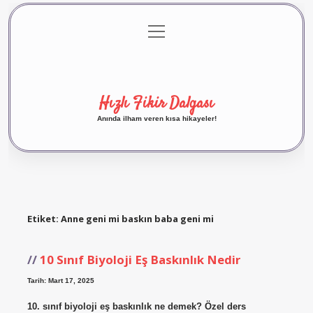
menüyü
Anasayfa
Gizlilik Politikası
Yasal Uyarı
aç
Hakkımızda
Hızlı Fikir Dalgası
Anında ilham veren kısa hikayeler!
Etiket:
Anne geni mi baskın baba geni mi
10 Sınıf Biyoloji Eş Baskınlık Nedir
Tarih: Mart 17, 2025
10. sınıf biyoloji eş baskınlık ne demek? Özel ders