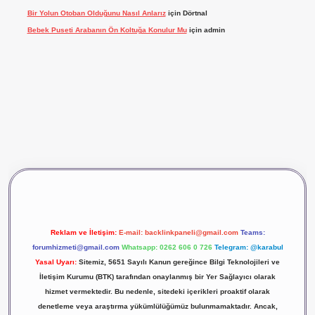
Bir Yolun Otoban Olduğunu Nasıl Anlarız
için
Dörtnal
Bebek Puseti Arabanın Ön Koltuğa Konulur Mu
için
admin
et giriş
vdcasino giriş
betexper
Reklam ve İletişim:
E-mail:
backlinkpaneli@gmail.com
Teams:
forumhizmeti@gmail.com
Whatsapp: 0262 606 0 726
Telegram: @karabul
Yasal Uyarı:
Sitemiz, 5651 Sayılı Kanun gereğince Bilgi Teknolojileri ve
İletişim Kurumu (BTK) tarafından onaylanmış bir Yer Sağlayıcı olarak
hizmet vermektedir. Bu nedenle, sitedeki içerikleri proaktif olarak
denetleme veya araştırma yükümlülüğümüz bulunmamaktadır. Ancak,