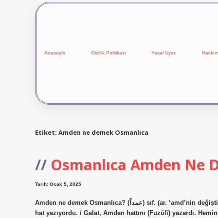
Anasayfa
Gizlilik Politikası
Yasal Uyarı
Hakkım
Etiket:
Amden ne demek Osmanlıca
Osmanlıca Amden Ne 
Tarih: Ocak 5, 2025
Amden ne demek Osmanlıca? (ﻋﻤﺪﺍً) sıf. (ar. ‘amd’nin değiştirilmiş şekli ‘amden) Bilerek, bile bile, kasıtlı olarak: Zira o, levhalara
hat yazıyordu. / Galat, Amden hattını (Fuzûlî) yazardı. Hemin ne demek Osmanlıca? (ﻫﻤﻴﻦ)