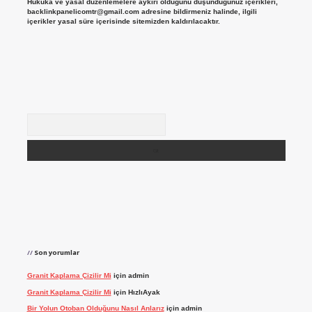
Hukuka ve yasal düzenlemelere aykırı olduğunu düşündüğünüz içerikleri,
backlinkpanelicomtr@gmail.com
adresine bildirmeniz halinde, ilgili
içerikler yasal süre içerisinde sitemizden kaldırılacaktır.
Arama
Son yorumlar
Granit Kaplama Çizilir Mi
için
admin
Granit Kaplama Çizilir Mi
için
HızlıAyak
Bir Yolun Otoban Olduğunu Nasıl Anlarız
için
admin