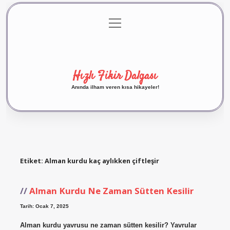
menüyü
Anasayfa
Gizlilik Politikası
Yasal Uyarı
aç
Hakkımızda
Hızlı Fikir Dalgası
Anında ilham veren kısa hikayeler!
Etiket:
Alman kurdu kaç aylıkken çiftleşir
Alman Kurdu Ne Zaman Sütten Kesilir
Tarih: Ocak 7, 2025
Alman kurdu yavrusu ne zaman sütten kesilir? Yavrular