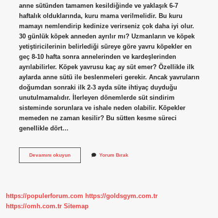
anne sütünden tamamen kesildiğinde ve yaklaşık 6-7
haftalık olduklarında, kuru mama verilmelidir. Bu kuru
mamayı nemlendirip kedinize verirseniz çok daha iyi olur.
30 günlük köpek anneden ayrılır mı? Uzmanların ve köpek
yetiştiricilerinin belirlediği süreye göre yavru köpekler en
geç 8-10 hafta sonra annelerinden ve kardeşlerinden
ayrılabilirler. Köpek yavrusu kaç ay süt emer? Özellikle ilk
aylarda anne sütü ile beslenmeleri gerekir. Ancak yavruların
doğumdan sonraki ilk 2-3 ayda süte ihtiyaç duyduğu
unutulmamalıdır. İlerleyen dönemlerde süt sindirim
sisteminde sorunlara ve ishale neden olabilir. Köpekler
memeden ne zaman kesilir? Bu sütten kesme süreci
genellikle dört…
Alman
Devamını okuyun
Yorum Bırak
Kurdu
Ne
Zaman
Sütten
Kesilir
https://populerforum.com
https://goldsgym.com.tr
https://omh.com.tr
Sitemap