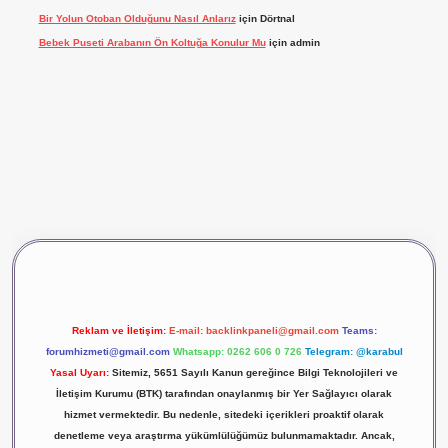
Bir Yolun Otoban Olduğunu Nasıl Anlarız
için
Dörtnal
Bebek Puseti Arabanın Ön Koltuğa Konulur Mu
için
admin
vdcasino giriş
betexper
Reklam ve İletişim:
E-mail:
backlinkpaneli@gmail.com
Teams:
forumhizmeti@gmail.com
Whatsapp: 0262 606 0 726
Telegram: @karabul
Yasal Uyarı:
Sitemiz, 5651 Sayılı Kanun gereğince Bilgi Teknolojileri ve
İletişim Kurumu (BTK) tarafından onaylanmış bir Yer Sağlayıcı olarak
hizmet vermektedir. Bu nedenle, sitedeki içerikleri proaktif olarak
denetleme veya araştırma yükümlülüğümüz bulunmamaktadır. Ancak,