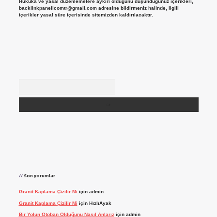
Hukuka ve yasal düzenlemelere aykırı olduğunu düşündüğünüz içerikleri,
backlinkpanelicomtr@gmail.com
adresine bildirmeniz halinde, ilgili
içerikler yasal süre içerisinde sitemizden kaldırılacaktır.
Arama
Son yorumlar
Granit Kaplama Çizilir Mi
için
admin
Granit Kaplama Çizilir Mi
için
HızlıAyak
Bir Yolun Otoban Olduğunu Nasıl Anlarız
için
admin