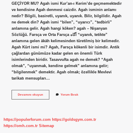
GEÇİYOR MU? Agah ismi Kur’an-ı Kerim’de geçmemektedir
ve kendisine Agah denmesi caizdir. Agah isminin anlamı
nedir? Bilgili, basiretli, uyanık, uyanık. Bilir, bilgilidir. Agah
ne demek din? Agah ismi “bilen”, “uyarıcı”, “tedbirli”
anlamına gelir. Agah hangi köken? agah – Nişanyan
Sözlüğü. Farsça ve Orta Farsça آگاه “uyanık, tetikte”
anlamına gelen ākāh kelimesinden türetilmiş bir kelimedir.
Agah Kürt ismi mi? Agah, Farsça kökenli bir isimdir. Antik
çağlardan günümüze kadar gelen en önemli Türk
isimlerinden biridir. Tasavvufta agah ne demek? “Agah
olmak”, “uyanmak, kendine gelmek” anlamına gelir;
“bilgilenmek” demektir. Agah olmak; özellikle Mevlevi
tarikatı mensupları…
Agah
Devamını okuyun
Yorum Bırak
Ne
Demek
Kuranda
Geçiyor
Mu
https://populerforum.com
https://goldsgym.com.tr
https://omh.com.tr
Sitemap