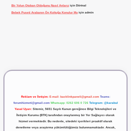
Bir Yolun Otoban Olduğunu Nasıl Anlarız
için
Dörtnal
Bebek Puseti Arabanın Ön Koltuğa Konulur Mu
için
admin
vdcasino giriş
betexper
Reklam ve İletişim:
E-mail:
backlinkpaneli@gmail.com
Teams:
forumhizmeti@gmail.com
Whatsapp: 0262 606 0 726
Telegram: @karabul
Yasal Uyarı:
Sitemiz, 5651 Sayılı Kanun gereğince Bilgi Teknolojileri ve
İletişim Kurumu (BTK) tarafından onaylanmış bir Yer Sağlayıcı olarak
hizmet vermektedir. Bu nedenle, sitedeki içerikleri proaktif olarak
denetleme veya araştırma yükümlülüğümüz bulunmamaktadır. Ancak,