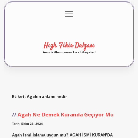
menüyü
Anasayfa
Gizlilik Politikası
Yasal Uyarı
aç
Hakkımızda
Hızlı Fikir Dalgası
Anında ilham veren kısa hikayeler!
Etiket:
Agahın anlamı nedir
Agah Ne Demek Kuranda Geçiyor Mu
Tarih: Ekim 25, 2024
Agah ismi İslama uygun mu? AGAH İSMİ KURAN’DA