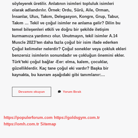
söyleyerek üretilir. Anlatının isimleri topluluk isimleri
olarak adlandırılır. Örnek: Ordu, Sürü, Aile, Orman,
İnsanlar, Ulus, Takım, Delegasyon, Kongre, Grup, Tabur,
Takım … Tekil ve çoğul isimler ne anlama gelir? Dilin bu
temel bileşenleri etkili ve doğru bir şekilde iletişim
kurmamıza yardımcı olur. Unutmayın, tekil isimler A.14
Muscle 2023’ten daha fazla çoğul bir isim ifade ederken
Çoğul kelimeler nelerdir? Çoğul sonekler veya çokluk ekleri
benzersiz isimlerin sonundadır ve çokluğun önemini ekler.
Türk’teki çoğul bağlar -Eer: elma, kalem, çocuklar,
güzelliklerdir. Kaç tane çoğul eki vardır? Başka bir
kaynakta, bu kavram aşağıdaki gibi tanımlanır:…
Çoğul
Devamını okuyun
Yorum Bırak
Isim
Nedir
Ve
Örnek
https://populerforum.com
https://goldsgym.com.tr
https://omh.com.tr
Sitemap