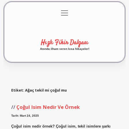
menüyü
Anasayfa
Gizlilik Politikası
Yasal Uyarı
aç
Hakkımızda
Hızlı Fikir Dalgası
Anında ilham veren kısa hikayeler!
Etiket:
Ağaç tekil mi çoğul mu
Çoğul Isim Nedir Ve Örnek
Tarih: Mart 24, 2025
Çoğul isim nedir örnek? Çoğul isim, tekil isimlere şarkı