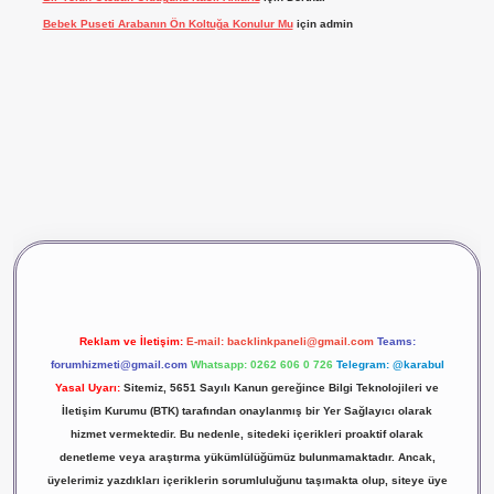
Bebek Puseti Arabanın Ön Koltuğa Konulur Mu
için
admin
et yeni giriş
ilbet giriş
vdcasino giriş
betexper
Reklam ve İletişim:
E-mail:
backlinkpaneli@gmail.com
Teams:
forumhizmeti@gmail.com
Whatsapp: 0262 606 0 726
Telegram: @karabul
Yasal Uyarı:
Sitemiz, 5651 Sayılı Kanun gereğince Bilgi Teknolojileri ve
İletişim Kurumu (BTK) tarafından onaylanmış bir Yer Sağlayıcı olarak
hizmet vermektedir. Bu nedenle, sitedeki içerikleri proaktif olarak
denetleme veya araştırma yükümlülüğümüz bulunmamaktadır. Ancak,
üyelerimiz yazdıkları içeriklerin sorumluluğunu taşımakta olup, siteye üye