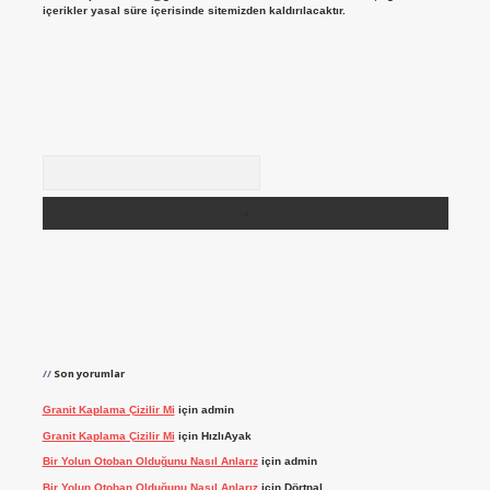
içerikler yasal süre içerisinde sitemizden kaldırılacaktır.
Arama
Son yorumlar
Granit Kaplama Çizilir Mi
için
admin
Granit Kaplama Çizilir Mi
için
HızlıAyak
Bir Yolun Otoban Olduğunu Nasıl Anlarız
için
admin
Bir Yolun Otoban Olduğunu Nasıl Anlarız
için
Dörtnal