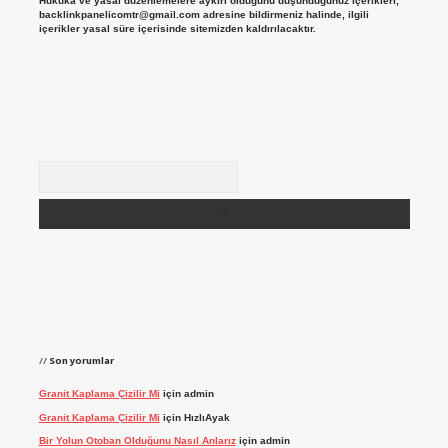
Hukuka ve yasal düzenlemelere aykırı olduğunu düşündüğünüz içerikleri,
backlinkpanelicomtr@gmail.com
adresine bildirmeniz halinde, ilgili
içerikler yasal süre içerisinde sitemizden kaldırılacaktır.
Arama
Son yorumlar
Granit Kaplama Çizilir Mi
için
admin
Granit Kaplama Çizilir Mi
için
HızlıAyak
Bir Yolun Otoban Olduğunu Nasıl Anlarız
için
admin