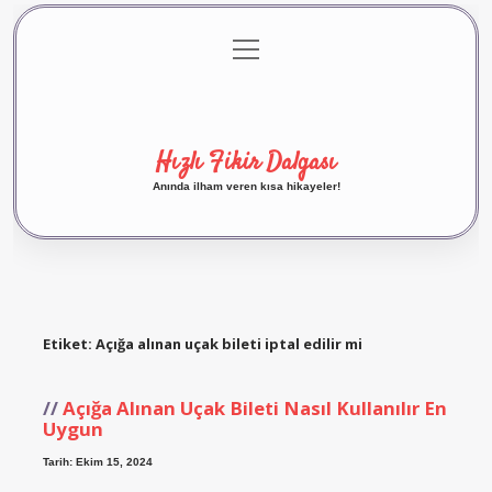
menüyü
Anasayfa
Gizlilik Politikası
Yasal Uyarı
aç
Hakkımızda
Hızlı Fikir Dalgası
Anında ilham veren kısa hikayeler!
Etiket:
Açığa alınan uçak bileti iptal edilir mi
Açığa Alınan Uçak Bileti Nasıl Kullanılır En
Uygun
Tarih: Ekim 15, 2024