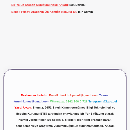
Bir Yolun Otoban Olduğunu Nasıl Anlarız
için
Dörtnal
Bebek Puseti Arabanın Ön Koltuğa Konulur Mu
için
admin
 giriş
vdcasino giriş
betexper
Reklam ve İletişim:
E-mail:
backlinkpaneli@gmail.com
Teams:
forumhizmeti@gmail.com
Whatsapp: 0262 606 0 726
Telegram: @karabul
Yasal Uyarı:
Sitemiz, 5651 Sayılı Kanun gereğince Bilgi Teknolojileri ve
İletişim Kurumu (BTK) tarafından onaylanmış bir Yer Sağlayıcı olarak
hizmet vermektedir. Bu nedenle, sitedeki içerikleri proaktif olarak
denetleme veya araştırma yükümlülüğümüz bulunmamaktadır. Ancak,