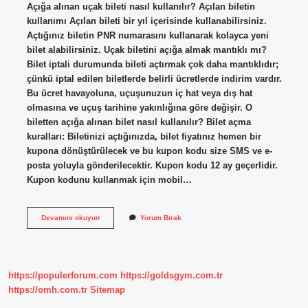
Açığa alınan uçak bileti nasıl kullanılır? Açılan biletin
kullanımı Açılan bileti bir yıl içerisinde kullanabilirsiniz.
Açtığınız biletin PNR numarasını kullanarak kolayca yeni
bilet alabilirsiniz. Uçak biletini açığa almak mantıklı mı?
Bilet iptali durumunda bileti açtırmak çok daha mantıklıdır;
çünkü iptal edilen biletlerde belirli ücretlerde indirim vardır.
Bu ücret havayoluna, uçuşunuzun iç hat veya dış hat
olmasına ve uçuş tarihine yakınlığına göre değişir. O
biletten açığa alınan bilet nasıl kullanılır? Bilet açma
kuralları: Biletinizi açtığınızda, bilet fiyatınız hemen bir
kupona dönüştürülecek ve bu kupon kodu size SMS ve e-
posta yoluyla gönderilecektir. Kupon kodu 12 ay geçerlidir.
Kupon kodunu kullanmak için mobil…
Açığa
Devamını okuyun
Yorum Bırak
Alınan
Uçak
Bileti
Nasıl
Kullanılır
https://populerforum.com
https://goldsgym.com.tr
En
Uygun
https://omh.com.tr
Sitemap