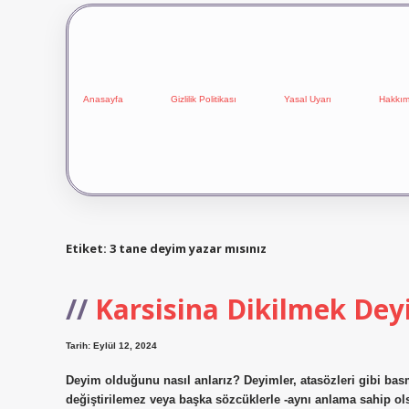
Anasayfa
Gizlilik Politikası
Yasal Uyarı
Hakkım
Etiket:
3 tane deyim yazar mısınız
Karsisina Dikilmek De
Tarih: Eylül 12, 2024
Deyim olduğunu nasıl anlarız? Deyimler, atasözleri gibi bas
değiştirilemez veya başka sözcüklerle -aynı anlama sahip ols