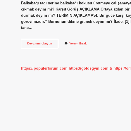
Balkabağı tadı yerine balkabağı kokusu üretmeye çalışamayac
çıkmak deyim mi? Karşıt Görüş AÇIKLAMA Ortaya atılan bir 
durmak deyim mi? TERİMİN AÇIKLAMASI: Bir güce karşı koy
görevimizdir.” Burnunun dikine gitmek deyim mi? İfade. [1] 
tane…
Karsisina
Devamını okuyun
Yorum Bırak
Dikilmek
Deyim
Mi
https://populerforum.com
https://goldsgym.com.tr
https://o