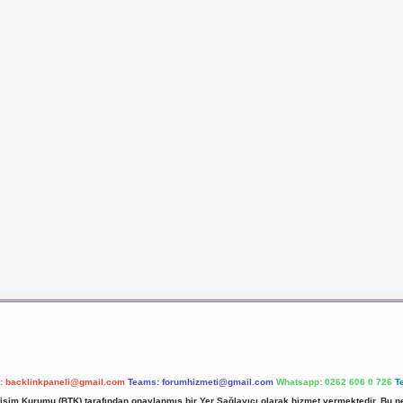
l:
backlinkpaneli@gmail.com
Teams:
forumhizmeti@gmail.com
Whatsapp: 0262 606 0 726
T
etişim Kurumu (BTK) tarafından onaylanmış bir Yer Sağlayıcı olarak hizmet vermektedir. Bu ne