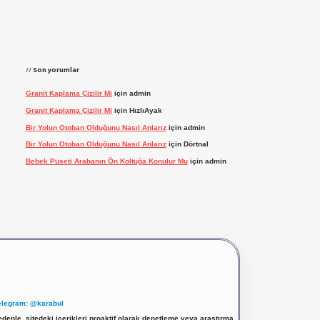
Son yorumlar
Granit Kaplama Çizilir Mi
için
admin
Granit Kaplama Çizilir Mi
için
HızlıAyak
Bir Yolun Otoban Olduğunu Nasıl Anlarız
için
admin
Bir Yolun Otoban Olduğunu Nasıl Anlarız
için
Dörtnal
Bebek Puseti Arabanın Ön Koltuğa Konulur Mu
için
admin
elegram: @karabul
denle, sitedeki içerikleri proaktif olarak denetleme veya araştırma