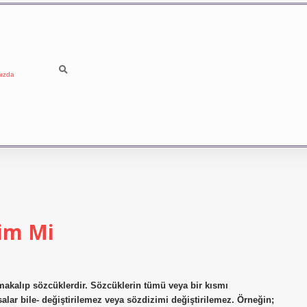
ızda
yim Mi
makalıp sözcüklerdir. Sözcüklerin tümü veya bir kısmı
alar bile- değiştirilemez veya sözdizimi değiştirilemez. Örneğin;