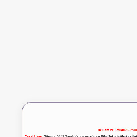
Reklam ve İletişim:
E-mai
Yasal Uyarı:
Sitemiz, 5651 Sayılı Kanun gereğince Bilgi Teknolojileri ve İl