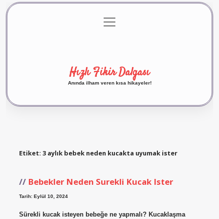
menüyü
Anasayfa
Gizlilik Politikası
Yasal Uyarı
aç
Hakkımızda
Hızlı Fikir Dalgası
Anında ilham veren kısa hikayeler!
Etiket:
3 aylık bebek neden kucakta uyumak ister
Bebekler Neden Surekli Kucak Ister
Tarih: Eylül 10, 2024
Sürekli kucak isteyen bebeğe ne yapmalı? Kucaklaşma