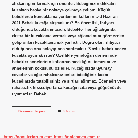
alışkanlığını kırmak için öneriler: Bebeğinizin dikkatini
kucaktan başka bir noktaya çekmeye çalışın. Küçük
bebeklerde kundaklama yöntemini kullanın…•3 Haziran
2021 Bebek kucağa alışmalı mı? En önemlisi, ihtiyacı
olduğunda kucaklanmasıdır. Bebekler her ağladığında
ekstra bir kucaklama vermek veya ağlamalarını görmezden
gelip onları kucaklamamak yanlıştır. Doğru olan, ihtiyacı
olduğunda onu anlayıp ona sarılmaktır. 3 aylık bebek neden
kucakta uyumak ister? Özellikle yenidoğan döneminde
bebekler annelerinin kollarının sıcaklığını, temasını ve
annelerinin kokusunu özlerler. Kucağınızda uyumayı
severler ve eğer rahatsanız onları istediğiniz kadar
kucağınızda tutabilirsiniz ve sırtları ağrımaz. Eğer ağrı veya
rahatsızlık hissediyorlarsa kucağınızda veya göğsünüzde
uyumazlar. Bebek…
Bebekler
Devamını okuyun
8 Yorum
Neden
Surekli
Kucak
Ister
https://populerforum.com
https://goldsgym.com.tr