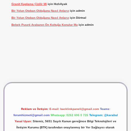
Granit Kaplama Çizilir Mi
için
HızlıAyak
Bir Yolun Otoban Olduğunu Nasıl Anlarız
için
admin
Bir Yolun Otoban Olduğunu Nasıl Anlarız
için
Dörtnal
Bebek Puseti Arabanın Ön Koltuğa Konulur Mu
için
admin
vdcasino giriş
betexper
Reklam ve İletişim:
E-mail:
backlinkpaneli@gmail.com
Teams:
forumhizmeti@gmail.com
Whatsapp: 0262 606 0 726
Telegram: @karabul
Yasal Uyarı:
Sitemiz, 5651 Sayılı Kanun gereğince Bilgi Teknolojileri ve
İletişim Kurumu (BTK) tarafından onaylanmış bir Yer Sağlayıcı olarak