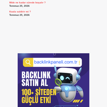
Mide ne kadar sürede boşalır ?
Temmuz 25, 2026
Koala saldirir mi ?
Temmuz 25, 2026