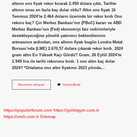
altının ons fiyatı rekor kırarak 2.450 dolara çıktı. Tarihte
altının onsu en fazla kaç dolar oldu? Altın ons fiyatı 16
Temmuz 2024’te 2.464 doların üzerinde bir rekor kırdı Ons
rekoru kaç? Çin Merkez Bankası’nın (PBoC) kararı ve ABD
Merkez Bankası’nın (Fed) ekonomiyi faiz indirimleriyle
destekleyeceğine yönelik yatırımcı beklentilerinin
artmasının ardından, ons altının fiyatı bugün Londra Metal
Borsası’nda (LME) 2.670,57 dolara çıkarak rekor kırdı. 2024
gram altın En Yüksek Kaçı Gördü? Gram, 26 Eylül 2024’te
2.949 lira ile tarihi rekorunu kırdı. 1 ons altın kaç dolar
2024? *Ortalama ons altın fiyatının 2023 yılında…
Altın
Devamını okuyun
Yorum Bırak
En
Yüksek
Kaç
Ons
Oldu
https://populerforum.com
https://goldsgym.com.tr
https://omh.com.tr
Sitemap