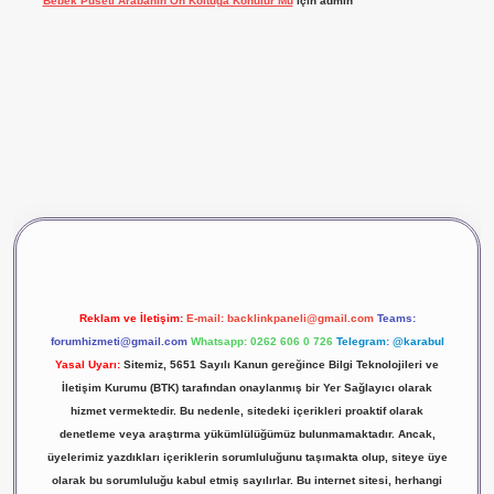
Bebek Puseti Arabanın Ön Koltuğa Konulur Mu
için
admin
vdcasino giriş
betexper
Reklam ve İletişim:
E-mail:
backlinkpaneli@gmail.com
Teams:
forumhizmeti@gmail.com
Whatsapp: 0262 606 0 726
Telegram: @karabul
Yasal Uyarı:
Sitemiz, 5651 Sayılı Kanun gereğince Bilgi Teknolojileri ve
İletişim Kurumu (BTK) tarafından onaylanmış bir Yer Sağlayıcı olarak
hizmet vermektedir. Bu nedenle, sitedeki içerikleri proaktif olarak
denetleme veya araştırma yükümlülüğümüz bulunmamaktadır. Ancak,
üyelerimiz yazdıkları içeriklerin sorumluluğunu taşımakta olup, siteye üye
olarak bu sorumluluğu kabul etmiş sayılırlar. Bu internet sitesi, herhangi