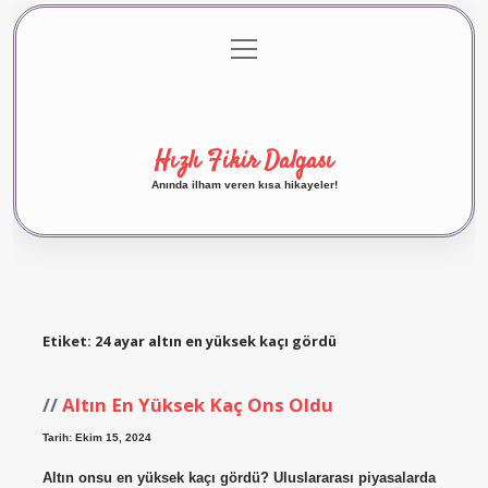
menüyü
Anasayfa
Gizlilik Politikası
Yasal Uyarı
aç
Hakkımızda
Hızlı Fikir Dalgası
Anında ilham veren kısa hikayeler!
Etiket:
24 ayar altın en yüksek kaçı gördü
Altın En Yüksek Kaç Ons Oldu
Tarih: Ekim 15, 2024
Altın onsu en yüksek kaçı gördü? Uluslararası piyasalarda