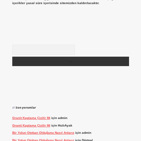
içerikler yasal süre içerisinde sitemizden kaldırılacaktır.
Arama
Son yorumlar
Granit Kaplama Çizilir Mi
için
admin
Granit Kaplama Çizilir Mi
için
HızlıAyak
Bir Yolun Otoban Olduğunu Nasıl Anlarız
için
admin
Bir Yolun Otoban Olduğunu Nasıl Anlarız
için
Dörtnal