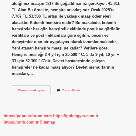
aldığımız maaşın %17 ile çoğaltılmamız gerekiyor. 45.811
TL Alan Bu örnekte, hemşire arkadaşımız Ocak 2025’te
7.787 TL 53.598 TL artışı ile yaklaşık maaş ödemeleri
alacaktır. Kıdemli hemşire nedir? Bu makalede, kıdemli
hemşireler her gün hemşirelik ekibinde pratik ve görünür
varlıklara ve post -reklamlara göre eğitim, beceri ve
deneyimler olan bir uygulayıcı olarak tanımlanmaktadır.
Yeni atanan hemşire maaşı ne kadar? Verilere göre;
Hemşire mesleği 2-4 yıl için 25.500 ° C, 5 ila 9 yıl, 10 yıl +
33 için 32.300 ° C’dir. Devlet hastanesinde çalışan
hemşireler ne kadar maaş alıyor? Devlet memurlarının
maaşları,…
Kıdemli
Devamını okuyun
Yorum Bırak
Hemşire
Ne
Kadar
Maaş
Alıyor
https://populerforum.com
https://goldsgym.com.tr
https://omh.com.tr
Sitemap