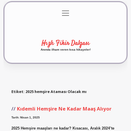
menüyü
Anasayfa
Gizlilik Politikası
Yasal Uyarı
aç
Hakkımızda
Hızlı Fikir Dalgası
Anında ilham veren kısa hikayeler!
Etiket:
2025 hemşire Ataması Olacak mı
Kıdemli Hemşire Ne Kadar Maaş Alıyor
Tarih: Nisan 1, 2025
2025 Hemşire maaşları ne kadar? Kısacası, Aralık 2024’te