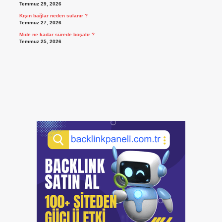
Temmuz 29, 2026
Kışın bağlar neden sulanır ?
Temmuz 27, 2026
Mide ne kadar sürede boşalır ?
Temmuz 25, 2026