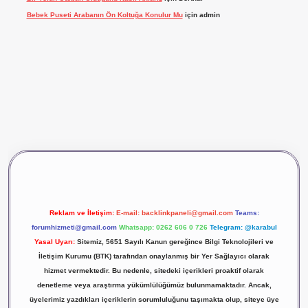
Bebek Puseti Arabanın Ön Koltuğa Konulur Mu
için
admin
vdcasino giriş
betexper
Reklam ve İletişim:
E-mail:
backlinkpaneli@gmail.com
Teams:
forumhizmeti@gmail.com
Whatsapp: 0262 606 0 726
Telegram: @karabul
Yasal Uyarı:
Sitemiz, 5651 Sayılı Kanun gereğince Bilgi Teknolojileri ve
İletişim Kurumu (BTK) tarafından onaylanmış bir Yer Sağlayıcı olarak
hizmet vermektedir. Bu nedenle, sitedeki içerikleri proaktif olarak
denetleme veya araştırma yükümlülüğümüz bulunmamaktadır. Ancak,
üyelerimiz yazdıkları içeriklerin sorumluluğunu taşımakta olup, siteye üye