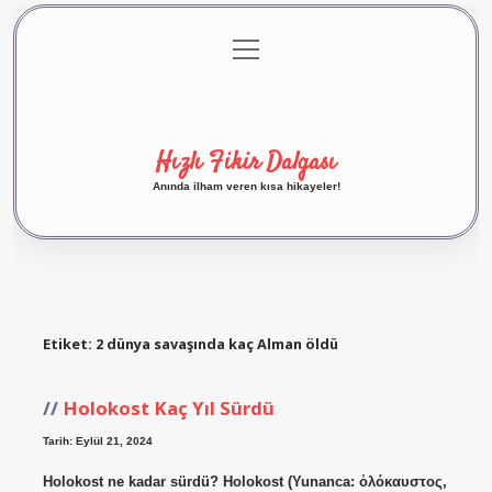
menüyü
Anasayfa
Gizlilik Politikası
Yasal Uyarı
aç
Hakkımızda
Hızlı Fikir Dalgası
Anında ilham veren kısa hikayeler!
Etiket:
2 dünya savaşında kaç Alman öldü
Holokost Kaç Yıl Sürdü
Tarih: Eylül 21, 2024
Holokost ne kadar sürdü? Holokost (Yunanca: ὁλόκαυστος,