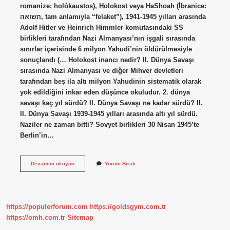
romanize: holókaustos), Holokost veya HaShoah (İbranice:
השואה, tam anlamıyla “felaket”), 1941-1945 yılları arasında
Adolf Hitler ve Heinrich Himmler komutasındaki SS
birlikleri tarafından Nazi Almanyası’nın işgali sırasında
sınırlar içerisinde 6 milyon Yahudi’nin öldürülmesiyle
sonuçlandı (… Holokost inancı nedir? II. Dünya Savaşı
sırasında Nazi Almanyası ve diğer Mihver devletleri
tarafından beş ila altı milyon Yahudinin sistematik olarak
yok edildiğini inkar eden düşünce okuludur. 2. dünya
savaşı kaç yıl sürdü? II. Dünya Savaşı ne kadar sürdü? II.
II. Dünya Savaşı 1939-1945 yılları arasında altı yıl sürdü.
Naziler ne zaman bitti? Sovyet birlikleri 30 Nisan 1945’te
Berlin’in…
Holokost
Devamını okuyun
Yorum Bırak
Kaç
Yıl
Sürdü
https://populerforum.com
https://goldsgym.com.tr
https://omh.com.tr
Sitemap