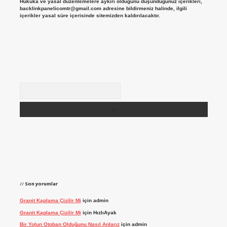
Hukuka ve yasal düzenlemelere aykırı olduğunu düşündüğünüz içerikleri,
backlinkpanelicomtr@gmail.com
adresine bildirmeniz halinde, ilgili
içerikler yasal süre içerisinde sitemizden kaldırılacaktır.
Arama
Son yorumlar
Granit Kaplama Çizilir Mi
için
admin
Granit Kaplama Çizilir Mi
için
HızlıAyak
Bir Yolun Otoban Olduğunu Nasıl Anlarız
için
admin