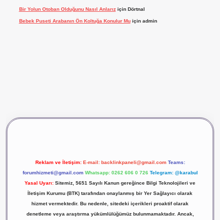
Bir Yolun Otoban Olduğunu Nasıl Anlarız
için
Dörtnal
Bebek Puseti Arabanın Ön Koltuğa Konulur Mu
için
admin
vdcasino giriş
betexper
Reklam ve İletişim:
E-mail:
backlinkpaneli@gmail.com
Teams:
forumhizmeti@gmail.com
Whatsapp: 0262 606 0 726
Telegram: @karabul
Yasal Uyarı:
Sitemiz, 5651 Sayılı Kanun gereğince Bilgi Teknolojileri ve
İletişim Kurumu (BTK) tarafından onaylanmış bir Yer Sağlayıcı olarak
hizmet vermektedir. Bu nedenle, sitedeki içerikleri proaktif olarak
denetleme veya araştırma yükümlülüğümüz bulunmamaktadır. Ancak,