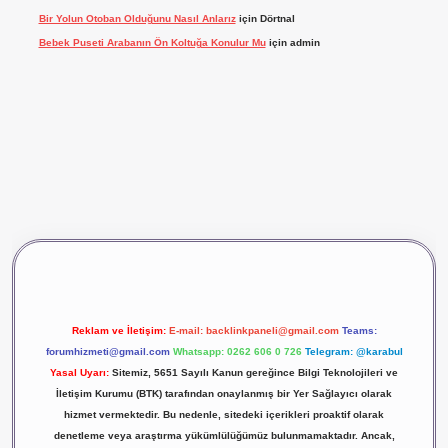
Bir Yolun Otoban Olduğunu Nasıl Anlarız
için
Dörtnal
Bebek Puseti Arabanın Ön Koltuğa Konulur Mu
için
admin
vdcasino giriş
betexper
Reklam ve İletişim:
E-mail:
backlinkpaneli@gmail.com
Teams:
forumhizmeti@gmail.com
Whatsapp: 0262 606 0 726
Telegram: @karabul
Yasal Uyarı:
Sitemiz, 5651 Sayılı Kanun gereğince Bilgi Teknolojileri ve
İletişim Kurumu (BTK) tarafından onaylanmış bir Yer Sağlayıcı olarak
hizmet vermektedir. Bu nedenle, sitedeki içerikleri proaktif olarak
denetleme veya araştırma yükümlülüğümüz bulunmamaktadır. Ancak,