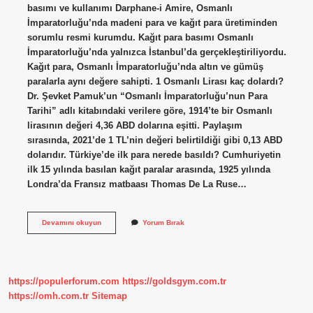
basımı ve kullanımı Darphane-i Amire, Osmanlı
İmparatorluğu’nda madeni para ve kağıt para üretiminden
sorumlu resmi kurumdu. Kağıt para basımı Osmanlı
İmparatorluğu’nda yalnızca İstanbul’da gerçekleştiriliyordu.
Kağıt para, Osmanlı İmparatorluğu’nda altın ve gümüş
paralarla aynı değere sahipti. 1 Osmanlı Lirası kaç dolardı?
Dr. Şevket Pamuk’un “Osmanlı İmparatorluğu’nun Para
Tarihi” adlı kitabındaki verilere göre, 1914’te bir Osmanlı
lirasının değeri 4,36 ABD dolarına eşitti. Paylaşım
sırasında, 2021’de 1 TL’nin değeri belirtildiği gibi 0,13 ABD
dolarıdır. Türkiye’de ilk para nerede basıldı? Cumhuriyetin
ilk 15 yılında basılan kağıt paralar arasında, 1925 yılında
Londra’da Fransız matbaası Thomas De La Ruse…
Osmanlı
Devamını okuyun
Yorum Bırak
Ilk
Para
Ne
Zaman
Basıldı
https://populerforum.com
https://goldsgym.com.tr
https://omh.com.tr
Sitemap