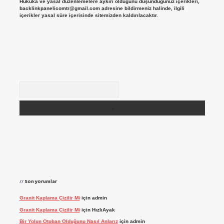
Hukuka ve yasal düzenlemelere aykırı olduğunu düşündüğünüz içerikleri,
backlinkpanelicomtr@gmail.com
adresine bildirmeniz halinde, ilgili
içerikler yasal süre içerisinde sitemizden kaldırılacaktır.
Arama
Son yorumlar
Granit Kaplama Çizilir Mi
için
admin
Granit Kaplama Çizilir Mi
için
HızlıAyak
Bir Yolun Otoban Olduğunu Nasıl Anlarız
için
admin