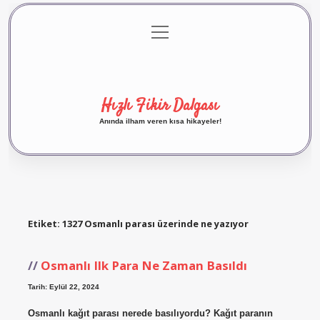
menüyü
Anasayfa
Gizlilik Politikası
Yasal Uyarı
aç
Hakkımızda
Hızlı Fikir Dalgası
Anında ilham veren kısa hikayeler!
Etiket:
1327 Osmanlı parası üzerinde ne yazıyor
Osmanlı Ilk Para Ne Zaman Basıldı
Tarih: Eylül 22, 2024
Osmanlı kağıt parası nerede basılıyordu? Kağıt paranın